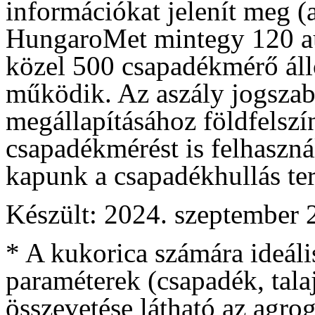
információkat jelenít meg (a
HungaroMet mintegy 120 a
közel 500 csapadékmérő áll
működik. Az aszály jogszabá
megállapításához földfelszí
csapadékmérést is felhaszná
kapunk a csapadékhullás terü
Készült: 2024. szeptember 
* A kukorica számára ideális
paraméterek (csapadék, tala
összevetése látható az agro