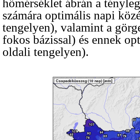
hőmérséklet ábrán a tényleg
számára optimális napi közé
tengelyen), valamint a görg
fokos bázissal) és ennek opt
oldali tengelyen).