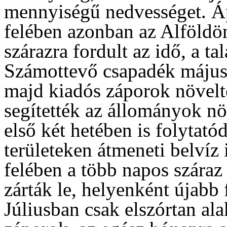
mennyiségű nedvességet. Áp
felében azonban az Alföldön
szárazra fordult az idő, a ta
Számottevő csapadék május m
majd kiadós záporok növelté
segítették az állományok nö
első két hetében is folytató
területeken átmeneti belvíz 
felében a több napos száraz
zárták le, helyenként újabb
Júliusban csak elszórtan al