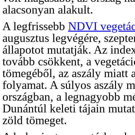
alacsonyan alakult.
A legfrissebb
NDVI vegetác
augusztus legvégére, szepte
állapotot mutatják. Az inde
tovább csökkent, a vegetáció
tömegéből, az aszály miatt a
folyamat. A súlyos aszály m
országban, a legnagyobb mé
Dunántúl keleti tájain muta
zöld tömeget.