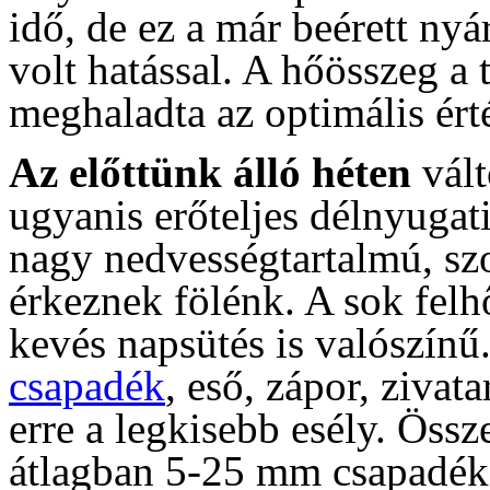
idő, de ez a már beérett ny
volt hatással. A hőösszeg a
meghaladta az optimális ért
Az előttünk álló héten
vált
ugyanis erőteljes délnyugat
nagy nedvességtartalmú, s
érkeznek fölénk. A sok felhő
kevés napsütés is valószínű
csapadék
, eső, zápor, zivat
erre a legkisebb esély. Össz
átlagban 5-25 mm csapadék 