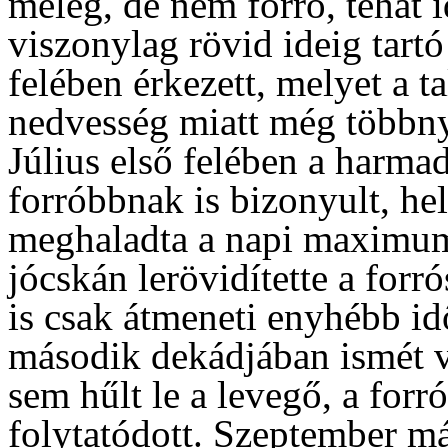
meleg, de nem forró, tehát i
viszonylag rövid ideig tart
felében érkezett, melyet a t
nedvesség miatt még többnyi
Július első felében a harma
forróbbnak is bizonyult, he
meghaladta a napi maximum
jócskán lerövidítette a forr
is csak átmeneti enyhébb id
második dekádjában ismét vi
sem hűlt le a levegő, a forr
folytatódott. Szeptember má