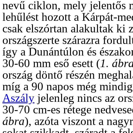
nevű ciklon, mely jelentős
lehűlést hozott a Kárpát-me
csak elszórtan alakultak ki
országszerte szárazra fordul
így a Dunántúlon és észak
30-60 mm eső esett (
1. ábr
ország döntő részén meghala
míg a 90 napos még mindig 
Aszály
jelenleg nincs az or
30-70 cm-es rétege nedvesede
ábra
), azóta viszont a nagy
sokat szikkadt, száradt a fel