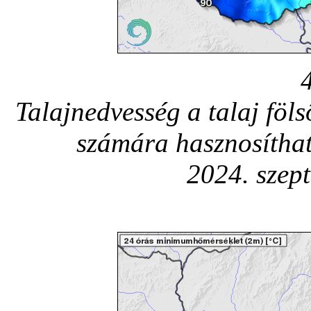
Talajnedvesség a talaj föl
számára hasznosítha
2024. szep