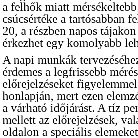
a felhők miatt mérsékeltebb
csúcsértéke a tartósabban f
20, a részben napos tájakon
érkezhet egy komolyabb leh
A napi munkák tervezéséhez
érdemes a legfrissebb mérés
előrejelzéseket figyelemme
honlapján, mert ezen elemzé
a várható időjárást. A tíz p
mellett az előrejelzések, va
oldalon a speciális elemeke