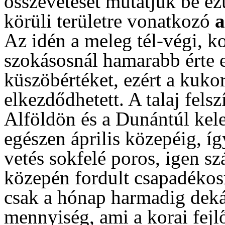
összevetését mutatjuk be ez
körüli területre vonatkozó
Az idén a meleg tél-végi, ko
szokásosnál hamarabb érte e
küszöbértéket, ezért a kukor
elkezdődhetett. A talaj fels
Alföldön és a Dunántúl kelet
egészen április közepéig, í
vetés sokfelé poros, igen szá
közepén fordult csapadékosr
csak a hónap harmadig deká
mennyiség, ami a korai fejlő