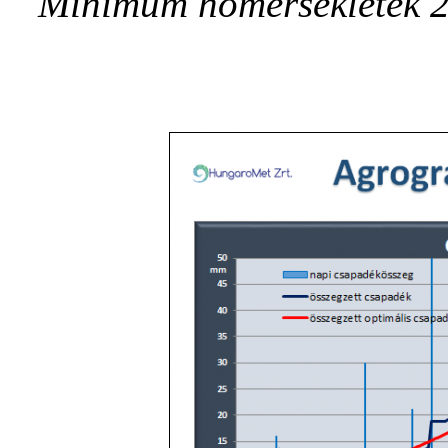
Minimum hőmérsékletek 20