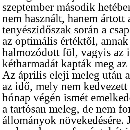
szeptember második hetében
nem használt, hanem ártott
tenyészidőszak során a csa
az optimális értéktől, ann
halmozódott föl, vagyis az i
kétharmadát kapták meg az
Az április eleji meleg után 
az idő, mely nem kedvezett
hónap végén ismét emelkede
a tartósan meleg, de nem fo
állományok növekedésére. Jú