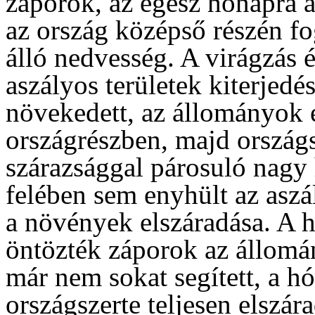
záporok, az egész hónapra a 
az ország középső részén fog
álló nedvesség. A virágzás 
aszályos területek kiterjed
növekedett, az állományok e
országrészben, majd országs
szárazsággal párosuló nagy 
felében sem enyhült az aszá
a növények elszáradása. A 
öntözték záporok az állomá
már nem sokat segített, a h
országszerte teljesen elszá