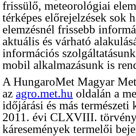
frissülő, meteorológiai ele
térképes előrejelzések sok 
elemzésnél frissebb informá
aktuális és várható alakulás
információs szolgáltatásun
mobil alkalmazásunk is rend
A HungaroMet Magyar Meteo
az
agro.met.hu
oldalán a me
időjárási és más természeti
2011. évi CLXVIII. törvény 
káresemények termelői beje