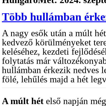
Több hullámban érkez
A nagy esők után a múlt hét
kedvező körülményeket tere
keléséhez, kezdeti fejlődésé
folytatás már változékonyab
hullámban érkezik nedves l
fölé, lehűlés majd a hét leg
A múlt hét
első napján még 