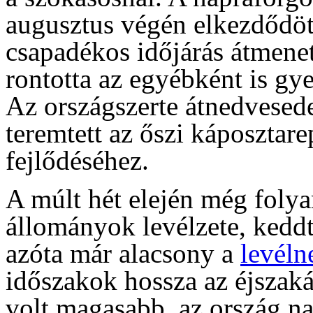
augusztus végén elkezdődöt
csapadékos időjárás átmenet
rontotta az egyébként is gy
Az országszerte átnedvesed
teremtett az őszi káposztare
fejlődéséhez.
A múlt hét elején még folya
állományok levélzete, keddt
azóta már alacsony a
levéln
időszakok hossza az éjszaká
volt magasabb, az ország n