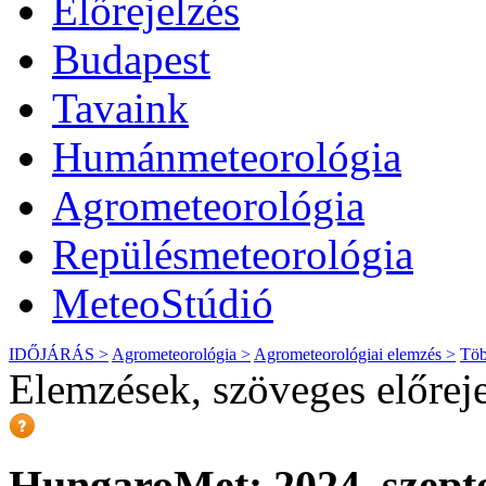
Előrejelzés
Budapest
Tavaink
Humánmeteorológia
Agrometeorológia
Repülésmeteorológia
MeteoStúdió
IDŐJÁRÁS >
Agrometeorológia >
Agrometeorológiai elemzés >
Töb
Elemzések, szöveges előrej
HungaroMet: 2024. szept