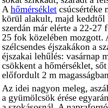
A
hőmérséklet
csúcsértéke 
körül alakult, majd keddtől
szerdán már elérte a 22-27 f
25 fok közelében mozgott. A
szélcsendes éjszakákon a sz
éjszakai lehűlés: vasárnap m
csökkent a hőmérséklet, sőt 
előfordult 2 m magasságban
Az idei nagyon meleg, aszá
a gyümölcsök érése egyarán
a szokásosnál. A napraforgó