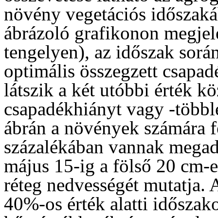
növény vegetációs időszakáb
ábrázoló grafikonon megjele
tengelyen), az időszak sorá
optimális összegzett csapadé
látszik a két utóbbi érték kö
csapadékhiányt vagy -többle
ábrán a növények számára f
százalékában vannak megadv
május 15-ig a fölső 20 cm-e
réteg nedvességét mutatja. 
40%-os érték alatti időszako