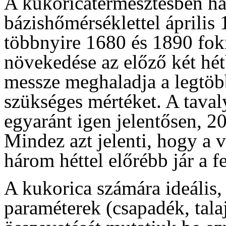
A kukoricatermesztésben ha
bázishőmérséklettel április 
többnyire 1680 és 1890 fok
növekedése az előző két hét
messze meghaladja a legtöb
szükséges mértéket. A tavaly
egyaránt igen jelentősen, 
Mindez azt jelenti, hogy a 
három héttel előrébb jár a f
A kukorica számára ideális, 
paraméterek (csapadék, tala