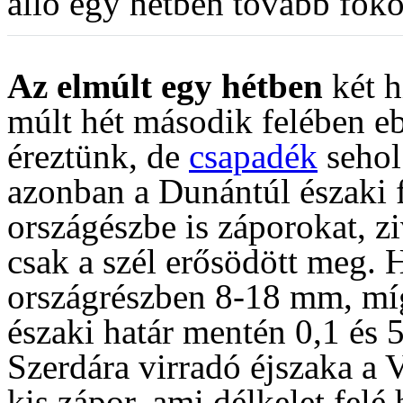
álló egy hétben tovább foko
Az elmúlt egy hétben
két h
múlt hét második felében e
éreztünk, de
csapadék
sehol 
azonban a Dunántúl északi f
országészbe is záporokat, z
csak a szél erősödött meg. 
országrészben 8-18 mm, míg
északi határ mentén 0,1 és 
Szerdára virradó éjszaka a V
kis zápor, ami délkelet fel