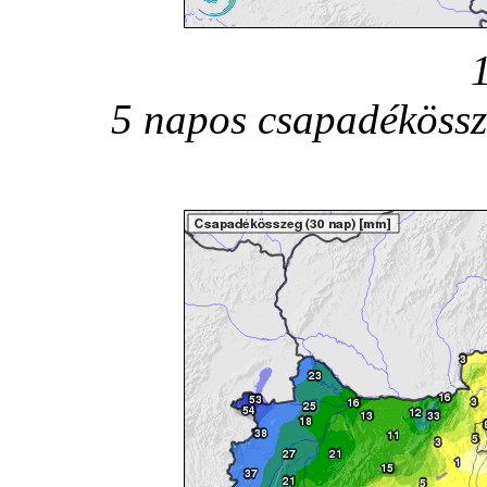
5 napos csapadékössz