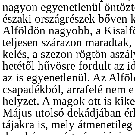
nagyon egyenetlenül öntözt
északi országrészek bőven 
Alföldön nagyobb, a Kisalf
teljesen szárazon maradtak, 
kelés, a szezon rögtön aszá
hetétől hűvösre fordult az i
az is egyenetlenül. Az Alföl
csapadékból, arrafelé nem en
helyzet. A magok ott is kike
Május utolsó dekádjában érk
tájakra is, mely átmenetileg