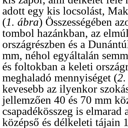
adott egy kis locsolást, Ma
(
1. ábra
) Összességében az
tombol hazánkban, az elmúl
országrészben és a Dunántúl
mm, néhol egyáltalán semmi
és foltokban a keleti orsz
meghaladó mennyiséget (
2.
kevesebb az ilyenkor szoká
jellemzően 40 és 70 mm köz
csapadékösszeg is elmarad a
középső és délkeleti tájain