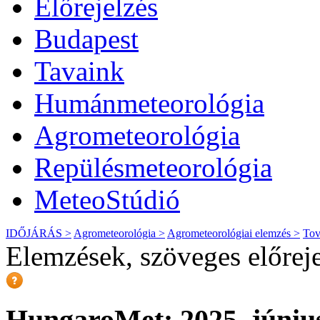
Előrejelzés
Budapest
Tavaink
Humánmeteorológia
Agrometeorológia
Repülésmeteorológia
MeteoStúdió
IDŐJÁRÁS >
Agrometeorológia >
Agrometeorológiai elemzés >
Tov
Elemzések, szöveges előrej
HungaroMet: 2025. június