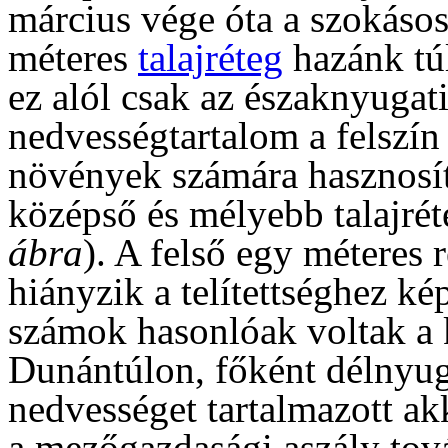
március vége óta a szokásos
méteres
talajréteg
hazánk túl
ez alól csak az északnyugati
nedvességtartalom a felszín
növények számára hasznosít
középső és mélyebb talajrét
ábra
). A felső egy métere
hiányzik a telítettséghez kép
számok hasonlóak voltak a k
Dunántúlon, főként délnyug
nedvességet tartalmazott akk
a mezőgazdasági aszály tov