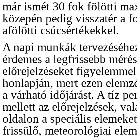
már ismét 30 fok fölötti m
közepén pedig visszatér a f
afölötti csúcsértékekkel.
A napi munkák tervezéséhez
érdemes a legfrissebb mérés
előrejelzéseket figyelemme
honlapján, mert ezen elemzé
a várható időjárást. A tíz p
mellett az előrejelzések, va
oldalon a speciális elemeke
frissülő, meteorológiai ele