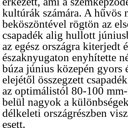
érkezett, ami a szemképződés
kultúrák számára. A hűvös 
beköszöntével rögtön az els
csapadék alig hullott júniu
az egész országra kiterjedt 
északnyugaton enyhítette né
búza június közepén gyors 
elejétől összegzett csapadé
az optimálistól 80-100 mm-r
belül nagyok a különbségek
délkeleti országrészben vi
esett.