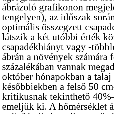
ábrázoló grafikonon megjele
tengelyen), az időszak sorá
optimális összegzett csapadé
látszik a két utóbbi érték kö
csapadékhiányt vagy -többle
ábrán a növények számára f
százalékában vannak megadv
október hónapokban a talaj 
későbbiekben a felső 50 cm-
kritikusnak tekinthető 40%-o
emeljük ki. A hőmérséklet á