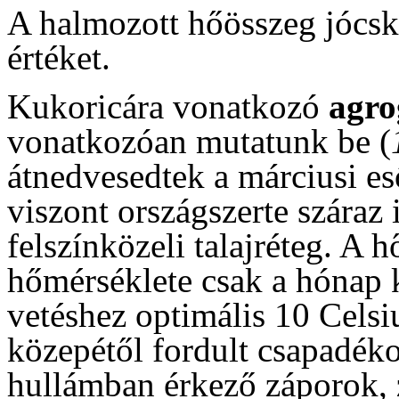
A halmozott hőösszeg jócsk
értéket.
Kukoricára vonatkozó
agr
vonatkozóan mutatunk be (
átnedvesedtek a márciusi eső
viszont országszerte száraz i
felszínközeli talajréteg. A h
hőmérséklete csak a hónap k
vetéshez optimális 10 Celsi
közepétől fordult csapadéko
hullámban érkező záporok, z