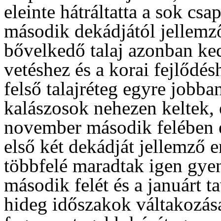
eleinte hátráltatta a sok csa
második dekádjától jellemz
bővelkedő talaj azonban ke
vetéshez és a korai fejlődé
felső talajréteg egyre jobban
kalászosok nehezen keltek, 
november második felében é
első két dekádját jellemző e
többfelé maradtak igen gy
második felét és a januárt 
hideg időszakok váltakozása