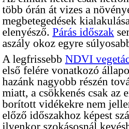
több órán át vizes a növén
megbetegedések kialakulása
elenyésző.
Párás időszak
sem
aszály okoz egyre súlyosab
A legfrissebb
NDVI vegetác
első felére vonatkozó állap
hazánk nagyobb részén tov
miatt, a csökkenés csak az
borított vidékekre nem jell
előző időszakhoz képest sz
ilyenkor szokásosnál kevésb