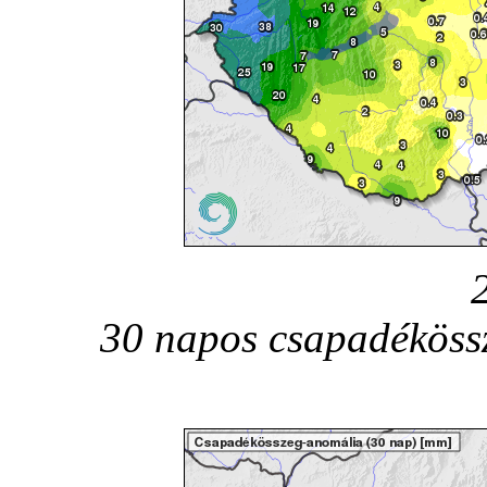
30 napos csapadékössz