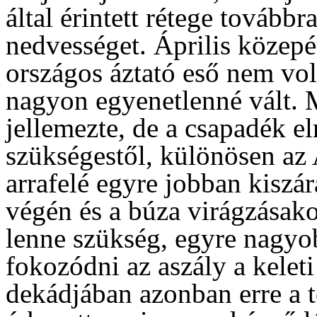
által érintett rétege továbbr
nedvességet. Április közepé
országos áztató eső nem volt
nagyon egyenetlenné vált. 
jellemezte, de a csapadék el
szükségestől, különösen az 
arrafelé egyre jobban kiszár
végén és a búza virágzásako
lenne szükség, egyre nagyobb
fokozódni az aszály a kelet
dekádjában azonban erre a t