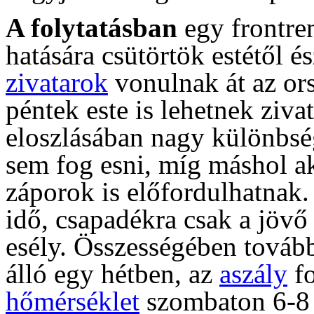
A folytatásban
egy frontren
hatására csütörtök estétől é
zivatarok
vonulnak át az or
péntek este is lehetnek ziva
eloszlásában nagy különbség
sem fog esni, míg máshol ak
záporok is előfordulhatnak.
idő, csapadékra csak a jövő
esély. Összességében továb
álló egy hétben, az
aszály
fo
hőmérséklet
szombaton 6-8 f