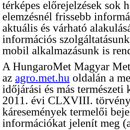
térképes előrejelzések sok 
elemzésnél frissebb informá
aktuális és várható alakulás
információs szolgáltatásun
mobil alkalmazásunk is rend
A HungaroMet Magyar Meteo
az
agro.met.hu
oldalán a me
időjárási és más természeti
2011. évi CLXVIII. törvény 
káresemények termelői beje
információkat jelenít meg (a