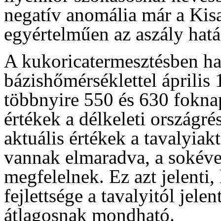
negatív anomália már a Kis
egyértelműen az aszály hatá
A kukoricatermesztésben ha
bázishőmérséklettel április 
többnyire 550 és 630 fokna
értékek a délkeleti országré
aktuális értékek a tavalyia
vannak elmaradva, a sokéve
megfelelnek. Ez azt jelenti,
fejlettsége a tavalyitól jel
átlagosnak mondható.