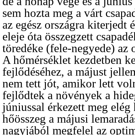
de a hónap vége és a június
sem hozta meg a várt csapa
az egész országra kiterjedt 
eleje óta összegzett csapad
töredéke (fele-negyede) az
A hőmérséklet kezdetben k
fejlődéséhez, a májust jell
nem tett jót, amikor lett vo
fejlődtek a növények a hide
júniussal érkezett meg elég 
hőösszeg a májusi lemaradá
nagyjából megfelel az optim