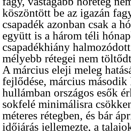
fagy, vastagabb hóréteg nem
köszöntött be az igazán fagy
csapadék azonban csak a hó
együtt is a három téli hón
csapadékhiány halmozódott f
mélyebb rétegei nem töltődt
A március eleji meleg hatás
fejlődése, március második 
hullámban országos esők ér
sokfelé minimálisra csökkent
méteres rétegben, és bár ápri
időjárás jellemezte, a talaj