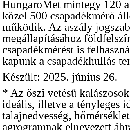
HungaroMet mintegy 120 a
közel 500 csapadékmérő áll
működik. Az aszály jogszabá
megállapításához földfelszí
csapadékmérést is felhaszná
kapunk a csapadékhullás terü
Készült: 2025. június 26.
* Az őszi vetésű kalászosok
ideális, illetve a tényleges
talajnedvesség, hőmérséklet
agrogramnak elnevezett ábrá