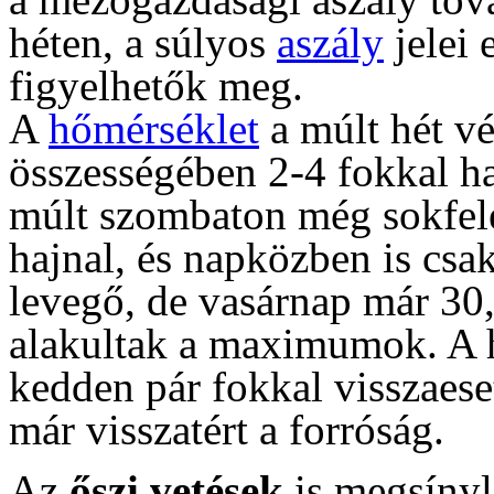
héten, a súlyos
aszály
jelei 
figyelhetők meg.
A
hőmérséklet
a múlt hét vé
összességében 2-4 fokkal ha
múlt szombaton még sokfel
hajnal, és napközben is csa
levegő, de vasárnap már 30,
alakultak a maximumok. A hé
kedden pár fokkal visszaese
már visszatért a forróság.
Az
őszi vetések
is megsínyle