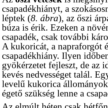
csapadékhiányt, a szokásosn
léptek (
8. ábra
), az őszi ár
búza is érik. Ezeken a növ
csapadék, csak további kár
A kukoricát, a napraforgót 
csapadékhiány. Ilyen időbe
gyökérzetet fejleszt, de az 
kevés nedvességet talál. Egy
levelű kukorica állományok
égető szükség lenne a csapa
Az elmúlt héten csak hétfő