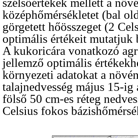
szélsőértékek mellett a növ
középhőmérsékletet (bal old
görgetett hőösszeget (2 Cels
optimális értékeit mutatjuk 
A kukoricára vonatkozó agr
jellemző optimális értékekh
környezeti adatokat a növé
talajnedvesség május 15-ig 
fölső 50 cm-es réteg nedves
Celsius fokos bázishőmérsék