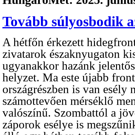
Tovább súlyosbodik a
A hétfőn érkezett hidegfron
zivatarok északnyugaton kis
ugyanakkor hazánk jelentős
helyzet. Ma este újabb front
országrészben is van esély 
számottevően mérséklő men
valószínű. Szombattól a jöv
záporok esélye is megszűnik