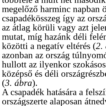
megelőző harminc napban ö
csapadékösszeg így az orszá
az átlag körüli vagy azt je
mutat, míg hazánk déli fel
közötti a negatív eltérés (
2.
azonban az ország túlnyom
hullott az ilyenkor szokásos
középső és déli országrészb
(
3. ábra
).
A csapadék hatására a felsz
országszerte alaposan átned