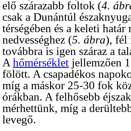
elő szárazabb foltok (
4. ábr
csak a Dunántúl északnyuga
térségében és a keleti határ
nedvességhez (
5. ábra
), fé
továbbra is igen száraz a ta
A
hőmérséklet
jellemzően 1-
fölött. A csapadékos napoko
míg a máskor 25-30 fok köz
órákban. A felhősebb éjszak
mérhettünk, míg a derültebb
levegő.