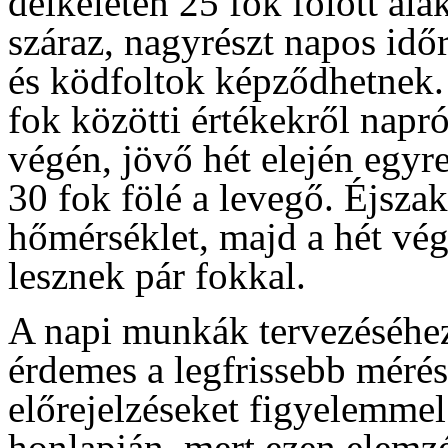
délkeleten 25 fok fölött ala
száraz, nagyrészt napos időr
és ködfoltok képződhetnek.
fok közötti értékekről napró
végén, jövő hét elején egy
30 fok fölé a levegő. Éjsza
hőmérséklet, majd a hét vég
lesznek pár fokkal.
A napi munkák tervezéséhez
érdemes a legfrissebb mérés
előrejelzéseket figyelemme
honlapján, mert ezen elemzé