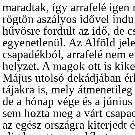
maradtak, így arrafelé igen 
rögtön aszályos idővel indu
hűvösre fordult az idő, de c
egyenetlenül. Az Alföld jel
csapadékból, arrafelé nem en
helyzet. A magok ott is kike
Május utolsó dekádjában érk
tájakra is, mely átmenetileg
de a hónap vége és a június
sem hozta meg a várt csapa
az egész országra kiterjedt 