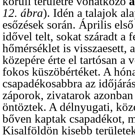
körüli területre vonatkozó
12. ábra
). Idén a talajok a
esőzések során. Április első
idővel telt, sokat száradt a f
hőmérséklet is visszaesett, 
közepére érte el tartósan a 
fokos küszöbértéket. A hóna
csapadékosabbra az időjárá
záporok, zivatarok azonban 
öntöztek. A délnyugati, köz
bőven kaptak csapadékot, m
Kisalföldön kisebb területe