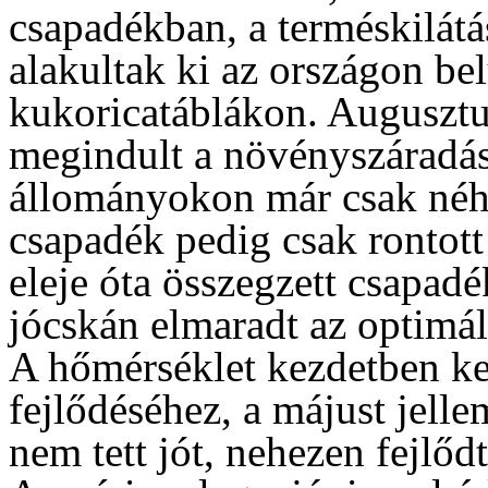
csapadékban, a terméskilát
alakultak ki az országon bel
kukoricatáblákon. Augusztu
megindult a növényszáradás
állományokon már csak ného
csapadék pedig csak rontott
eleje óta összegzett csapa
jócskán elmaradt az optimáli
A hőmérséklet kezdetben k
fejlődéséhez, a májust jell
nem tett jót, nehezen fejlőd