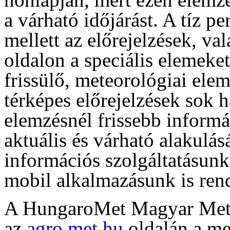
a várható időjárást. A tíz p
mellett az előrejelzések, va
oldalon a speciális elemeke
frissülő, meteorológiai ele
térképes előrejelzések sok 
elemzésnél frissebb informá
aktuális és várható alakulás
információs szolgáltatásun
mobil alkalmazásunk is rend
A HungaroMet Magyar Meteo
az
agro.met.hu
oldalán a me