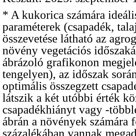
* A kukorica számára ideális
paraméterek (csapadék, tala
összevetése látható az agro
növény vegetációs időszakáb
ábrázoló grafikonon megjele
tengelyen), az időszak sorá
optimális összegzett csapadé
látszik a két utóbbi érték kö
csapadékhiányt vagy -többle
ábrán a növények számára f
százalékában vannak megadv