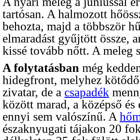
A nyári meleg a júniussal ér
tartósan. A halmozott hőöss
behozta, majd a többször h
elmaradást gyűjtött össze, 
kissé tovább nőtt. A meleg s
A folytatásban
még kedden 
hidegfront, melyhez kötődőe
zivatar, de a
csapadék
menny
között marad, a középső és 
ennyi sem valószínű. A
hőm
északnyugati tájakon 20 fok