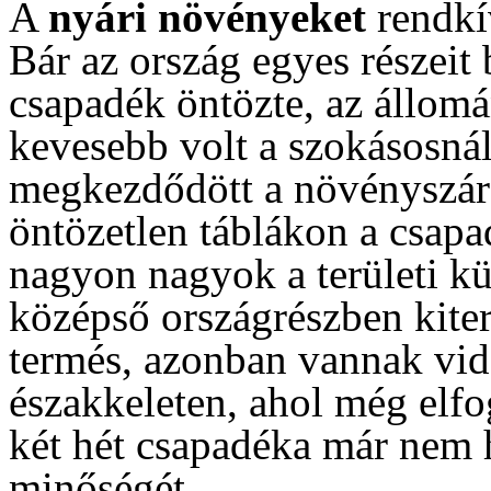
A
nyári növényeket
rendkív
Bár az ország egyes részei
csapadék öntözte, az állom
kevesebb volt a szokásosná
megkezdődött a növényszár
öntözetlen táblákon a csap
nagyon nagyok a területi k
középső országrészben kiterj
termés, azonban vannak vid
északkeleten, ahol még elfo
két hét csapadéka már nem h
minőségét.