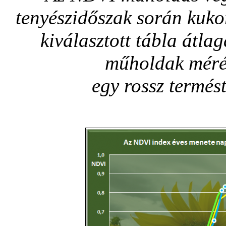
tenyészidőszak során kuko
kiválasztott tábla átla
műholdak mérés
egy rossz termés