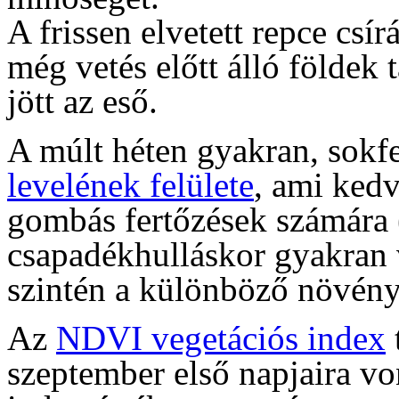
A frissen elvetett repce csí
még vetés előtt álló földek 
jött az eső.
A múlt héten gyakran, sokfe
levelének felülete
, ami kedv
gombás fertőzések számára 
csapadékhulláskor gyakran
szintén a különböző növényi 
Az
NDVI vegetációs index
szeptember első napjaira vo