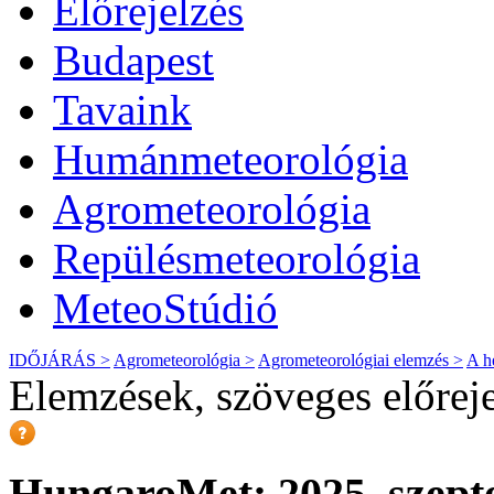
Előrejelzés
Budapest
Tavaink
Humánmeteorológia
Agrometeorológia
Repülésmeteorológia
MeteoStúdió
IDŐJÁRÁS >
Agrometeorológia >
Agrometeorológiai elemzés >
A h
Elemzések, szöveges előrej
HungaroMet: 2025. szept