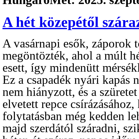
A hét közepétől szára
A vasárnapi esők, záporok tö
megöntözték, ahol a múlt h
esett, így mindenütt mérsé
Ez a csapadék nyári kapás 
nem hiányzott, és a szüretet 
elvetett repce csírázásához, 
folytatásban még kedden leh
majd szerdától száradni, szi