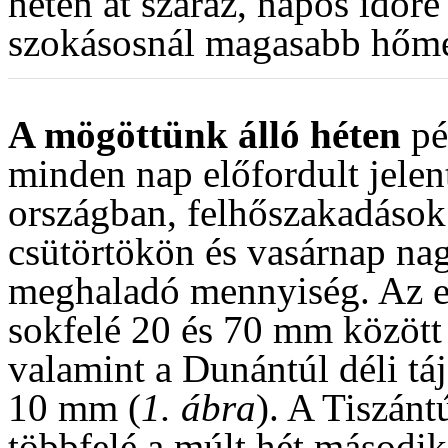
héten át száraz, napos időre
szokásosnál magasabb hőmé
A mögöttünk álló héten
pé
minden nap előfordult jele
országban, felhőszakadások 
csütörtökön és vasárnap nag
meghaladó mennyiség. Az e
sokfelé 20 és 70 mm között 
valamint a Dunántúl déli tá
10 mm (
1. ábra
). A Tiszán
többfelé a múlt hét második 