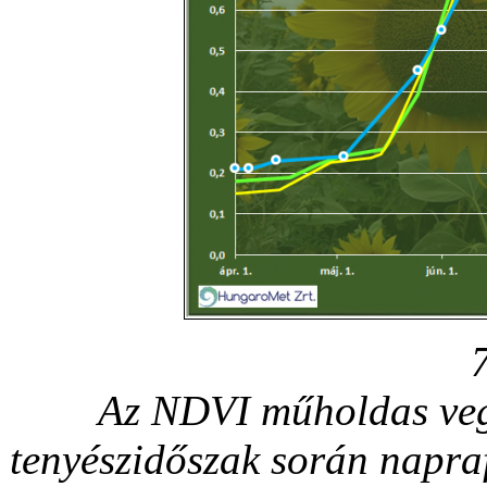
Az NDVI műholdas vege
tenyészidőszak során napra