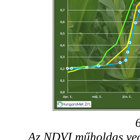
Az NDVI műholdas vege