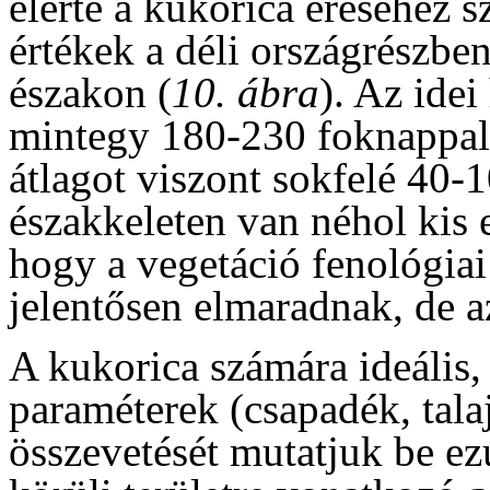
elérte a kukorica éréséhez 
értékek a déli országrészbe
északon (
10. ábra
). Az idei
mintegy 180-230 foknappal
átlagot viszont sokfelé 40-
északkeleten van néhol kis 
hogy a vegetáció fenológiai 
jelentősen elmaradnak, de az
A kukorica számára ideális, 
paraméterek (csapadék, tala
összevetését mutatjuk be ez