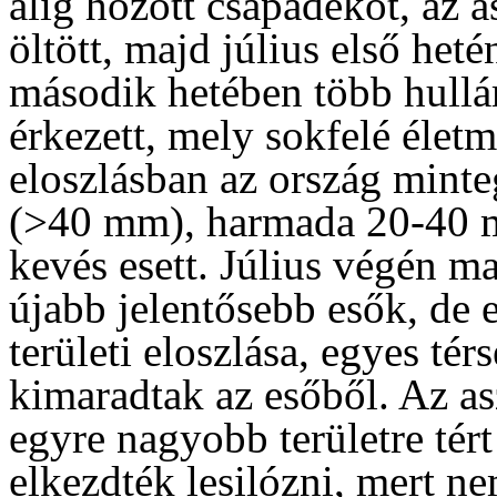
alig hozott csapadékot, az 
öltött, majd július első heté
második hetében több hull
érkezett, mely sokfelé életm
eloszlásban az ország mint
(>40 mm), harmada 20-40 m
kevés esett. Július végén m
újabb jelentősebb esők, de e
területi eloszlása, egyes té
kimaradtak az esőből. Az a
egyre nagyobb területre tért
elkezdték lesilózni, mert n