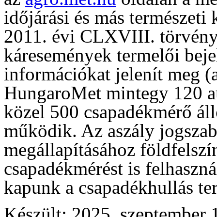
időjárási és más természeti
2011. évi CLXVIII. törvény 
káresemények termelői beje
információkat jelenít meg (a
HungaroMet mintegy 120 a
közel 500 csapadékmérő áll
működik. Az aszály jogszabá
megállapításához földfelszí
csapadékmérést is felhaszná
kapunk a csapadékhullás terü
Készült: 2025. szeptember 