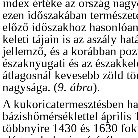
index értéke az ország nagy
ezen időszakában természet
előző időszakhoz hasonlóan
keleti tájain is az aszály ha
jellemző, és a korábban pozi
északnyugati és az északkele
átlagosnál kevesebb zöld tö
nagysága. (
9. ábra
).
A kukoricatermesztésben ha
bázishőmérséklettel április 
többnyire 1430 és 1630 fok