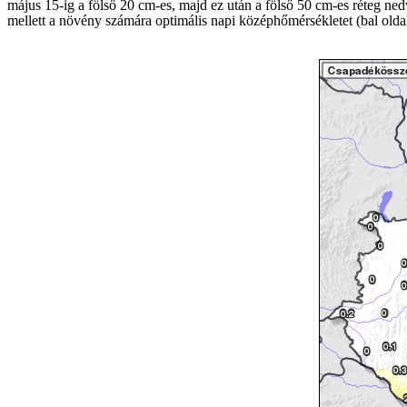
május 15-ig a fölső 20 cm-es, majd ez után a fölső 50 cm-es réteg ned
mellett a növény számára optimális napi középhőmérsékletet (bal oldali