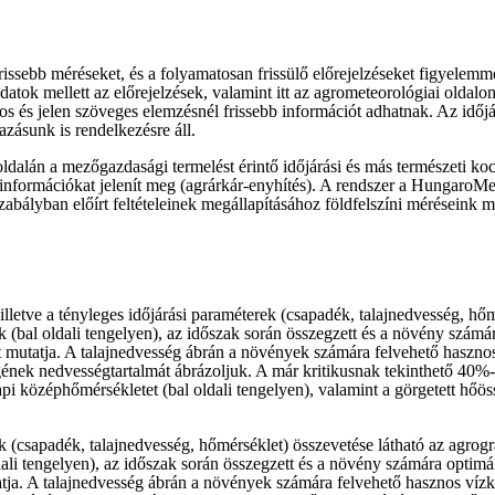
rissebb méréseket, és a folyamatosan frissülő előrejelzéseket figyele
 adatok mellett az előrejelzések, valamint itt az agrometeorológiai oldal
os és jelen szöveges elemzésnél frissebb információt adhatnak. Az időjá
zásunk is rendelkezésre áll.
ldalán a mezőgazdasági termelést érintő időjárási és más természeti koc
információkat jelenít meg (agrárkár-enyhítés). A rendszer a Hungaro
bályban előírt feltételeinek megállapításához földfelszíni méréseink me
 illetve a tényleges időjárási paraméterek (csapadék, talajnedvesség, hő
(bal oldali tengelyen), az időszak során összegzett és a növény számára
etet mutatja. A talajnedvesség ábrán a növények számára felvehető has
egének nedvességtartalmát ábrázoljuk. A már kritikusnak tekinthető 40%-o
i középhőmérsékletet (bal oldali tengelyen), valamint a görgetett hőöss
rek (csapadék, talajnedvesség, hőmérséklet) összevetése látható az agro
i tengelyen), az időszak során összegzett és a növény számára optimális
utatja. A talajnedvesség ábrán a növények számára felvehető hasznos ví