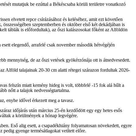
vetését mutatjuk be ezúttal a Békéscsaba körüli területre vonatkozó
issen elvetett repce csírázásához és keléséhez, amit ezt követően
rok, összességében szeptemberben és október első két dekádjában is
lt táblák is előfordultak), az őszi kalászosokat főként az Alföldön
m esett elegendő, arrafelé csak november második hétvégéjén
ebb mennyiség, de az őszi vetések gyökérzónája ott is átnedvesedett.
z Alföld talajainak 20-30 cm alatti rétegei szárazon fordultak 2026-
as felszín miatt kemény hideg is volt, többfelé -15 fok alá hűlt a
ább nőtt a talajok nedvességtartalma.
z, enyhe idővel érkezett meg a tavasz.
tó száraz időjárás után március 25-én kezdődött egy egy hetes esős
 váltak a körülmények a hónap legvégére.
kben. Eső alig esett, a csapadékhiány folyamatosan növekedett, egyre
ez pedig gyenge termésátlagokat vetített előre.