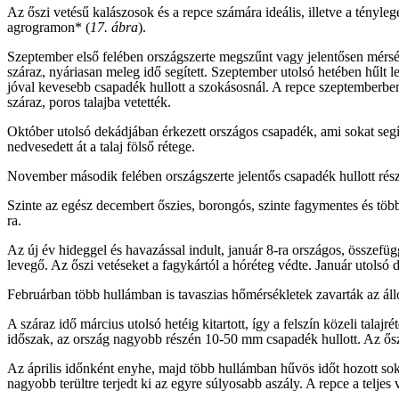
Az őszi vetésű kalászosok és a repce számára ideális, illetve a tényle
agrogramon* (
17. ábra
).
Szeptember első felében országszerte megszűnt vagy jelentősen mérséklő
száraz, nyáriasan meleg idő segített. Szeptember utolsó hetében hűlt l
jóval kevesebb csapadék hullott a szokásosnál. A repce szeptemberben 
száraz, poros talajba vetették.
Október utolsó dekádjában érkezett országos csapadék, ami sokat segí
nedvesedett át a talaj fölső rétege.
November második felében országszerte jelentős csapadék hullott részb
Szinte az egész decembert őszies, borongós, szinte fagymentes és több
ra.
Az új év hideggel és havazással indult, január 8-ra országos, összefüg
levegő. Az őszi vetéseket a fagykártól a hóréteg védte. Január utolsó 
Februárban több hullámban is tavaszias hőmérsékletek zavarták az áll
A száraz idő március utolsó hetéig kitartott, így a felszín közeli tala
időszak, az ország nagyobb részén 10-50 mm csapadék hullott. Az őszi
Az április időnként enyhe, majd több hullámban hűvös időt hozott sok
nagyobb terültre terjedt ki az egyre súlyosabb aszály. A repce a teljes 