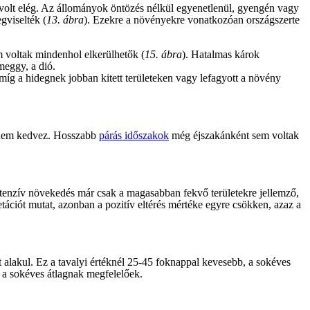
n volt elég. Az állományok öntözés nélkül egyenetlenül, gyengén vagy
gviselték (
13. ábra
). Ezekre a növényekre vonatkozóan országszerte
m voltak mindenhol elkerülhetők (
15. ábra
). Hatalmas károk
 meggy, a dió.
míg a hidegnek jobban kitett területeken vagy lefagyott a növény
k nem kedvez. Hosszabb
párás időszakok
még éjszakánként sem voltak
intenzív növekedés már csak a magasabban fekvő területekre jellemző,
tációt mutat, azonban a pozitív eltérés mértéke egyre csökken, azaz a
 alakul. Ez a tavalyi értéknél 25-45 foknappal kevesebb, a sokéves
de a sokéves átlagnak megfelelőek.