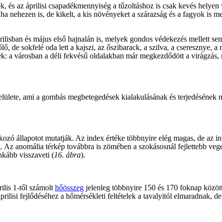
k, és az áprilisi csapadékmennyiség a tűzoltáshoz is csak kevés helye
a nehezen is, de kikelt, a kis növényeket a szárazság és a fagyok is me
lisban és május első hajnalán is, melyek gondos védekezés mellett se
ő, de sokfelé oda lett a kajszi, az őszibarack, a szilva, a cseresznye, a
k: a városban a déli fekvésű oldalakban már megkezdődött a virágzás, 
elülete, ami a gombás megbetegedések kialakulásának és terjedéséne
tkozó állapotot mutatják. Az index értéke többnyire elég magas, de az 
. Az anomália térkép továbbra is zömében a szokásosnál fejlettebb vege
kább visszaveti (
16. ábra
).
ilis 1-től számolt
hőösszeg
jelenleg többnyire 150 és 170 foknap között
prilisi fejlődéséhez a hőmérsékleti feltételek a tavalyitól elmaradnak, 