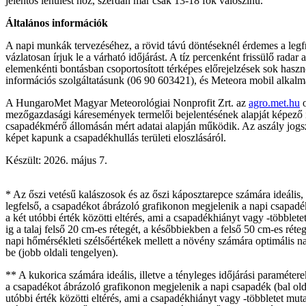
jelentős lehűlést hoz, szerdán már csak 13-18 fok valószínű.
Általános információk
A napi munkák tervezéséhez, a rövid távú döntéseknél érdemes a legf
vázlatosan írjuk le a várható időjárást. A tíz percenként frissülő radar
elemenkénti bontásban csoportosított térképes előrejelzések sok haszn
információs szolgáltatásunk (06 90 603421), és Meteora mobil alkalma
A HungaroMet Magyar Meteorológiai Nonprofit Zrt. az
agro.met.hu
o
mezőgazdasági káresemények termelői bejelentésének alapját képező 
csapadékmérő állomásán mért adatai alapján működik. Az aszály jogsza
képet kapunk a csapadékhullás területi eloszlásáról.
Készült: 2026. május 7.
* Az őszi vetésű kalászosok és az őszi káposztarepce számára ideális,
legfelső, a csapadékot ábrázoló grafikonon megjelenik a napi csapadék 
a két utóbbi érték közötti eltérés, ami a csapadékhiányt vagy -többl
ig a talaj felső 20 cm-es rétegét, a későbbiekben a felső 50 cm-es rét
napi hőmérsékleti szélsőértékek mellett a növény számára optimális nap
be (jobb oldali tengelyen).
** A kukorica számára ideális, illetve a tényleges időjárási paraméte
a csapadékot ábrázoló grafikonon megjelenik a napi csapadék (bal oldal
utóbbi érték közötti eltérés, ami a csapadékhiányt vagy -többletet m