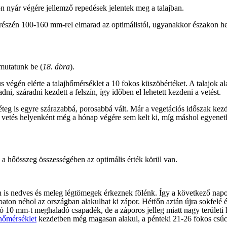
on nyár végére jellemző repedések jelentek meg a talajban.
 részén 100-160 mm-rel elmarad az optimálistól, ugyanakkor északon h
mutatunk be (
18. ábra
).
s végén elérte a talajhőmérséklet a 10 fokos küszöbértéket. A talajok a
dni, száradni kezdett a felszín, így időben el lehetett kezdeni a vetést.
réteg is egyre szárazabbá, porosabbá vált. Már a vegetációs időszak kez
 vetés helyenként még a hónap végére sem kelt ki, míg máshol egyenetl
 a hőösszeg összességében az optimális érték körül van.
an is nedves és meleg légtömegek érkeznek fölénk. Így a következő nap
mbaton néhol az országban alakulhat ki zápor. Hétfőn aztán újra sokfe
tó 10 mm-t meghaladó csapadék, de a záporos jelleg miatt nagy terület
hőmérséklet
kezdetben még magasan alakul, a pénteki 21-26 fokos csúcs