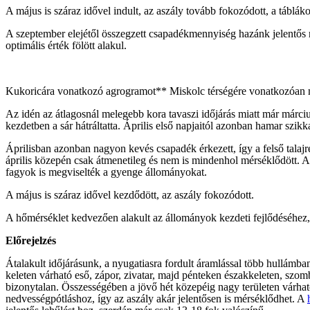
A május is száraz idővel indult, az aszály tovább fokozódott, a táblák
A szeptember elejétől összegzett csapadékmennyiség hazánk jelentős
optimális érték fölött alakul.
Kukoricára vonatkozó agrogramot** Miskolc térségére vonatkozóan 
Az idén az átlagosnál melegebb kora tavaszi időjárás miatt már márciu
kezdetben a sár hátráltatta. Április első napjaitól azonban hamar szikka
Áprilisban azonban nagyon kevés csapadék érkezett, így a felső talaj
április közepén csak átmenetileg és nem is mindenhol mérséklődött. A
fagyok is megviselték a gyenge állományokat.
A május is száraz idővel kezdődött, az aszály fokozódott.
A hőmérséklet kedvezően alakult az állományok kezdeti fejlődéséhez,
Előrejelzés
Átalakult időjárásunk, a nyugatiasra fordult áramlással több hullámb
keleten várható eső, zápor, zivatar, majd pénteken északkeleten, szo
bizonytalan. Összességében a jövő hét közepéig nagy területen várha
nedvességpótláshoz, így az aszály akár jelentősen is mérséklődhet. A