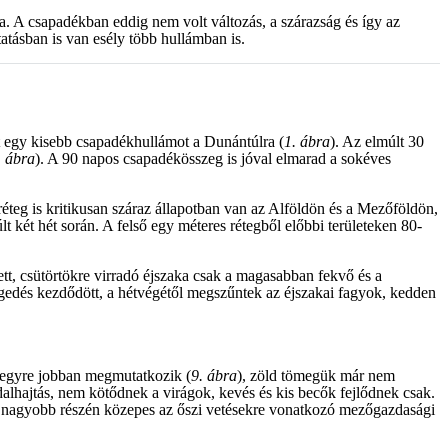
a. A csapadékban eddig nem volt változás, a szárazság és így az
tatásban is van esély több hullámban is.
tt egy kisebb csapadékhullámot a Dunántúlra (
1. ábra
). Az elmúlt 30
. ábra
). A 90 napos csapadékösszeg is jóval elmarad a sokéves
i réteg is kritikusan száraz állapotban van az Alföldön és a Mezőföldön,
t két hét során. A felső egy méteres rétegből előbbi területeken 80-
tt, csütörtökre virradó éjszaka csak a magasabban fekvő és a
egedés kezdődött, a hétvégétől megszűntek az éjszakai fagyok, kedden
n egyre jobban megmutatkozik (
9. ábra
), zöld tömegük már nem
ldalhajtás, nem kötődnek a virágok, kevés és kis becők fejlődnek csak.
nk nagyobb részén közepes az őszi vetésekre vonatkozó mezőgazdasági