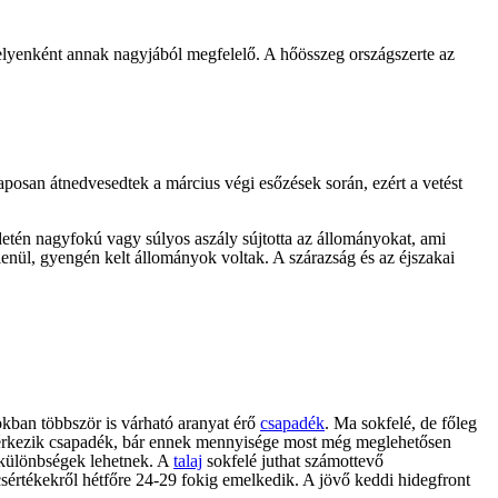
elyenként annak nagyjából megfelelő. A hőösszeg országszerte az
laposan átnedvesedtek a március végi esőzések során, ezért a vetést
detén nagyfokú vagy súlyos aszály sújtotta az állományokat, ami
enül, gyengén kelt állományok voltak. A szárazság és az éjszakai
okban többször is várható aranyat érő
csapadék
. Ma sokfelé, de főleg
lé érkezik csapadék, bár ennek mennyisége most még meglehetősen
i különbségek lehetnek. A
talaj
sokfelé juthat számottevő
értékekről hétfőre 24-29 fokig emelkedik. A jövő keddi hidegfront