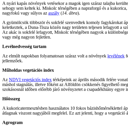
A nyári kapás növények vetésekor a magok igen száraz talajba kerülte
sehogy sem keltek ki. Miskolc térségében a napraforgó és a kukorica, h
nagyfokú vagy súlyos az
aszály
(
14. ábra
).
A gyümölcsök többször és sokfelé szenvedtek komoly fagykárokat ápri
keletkeztek, a Duna-Tisza közén nagy területen teljesen lefagyott a szől
Az akác is sokfelé lefagyott, Miskolc térségében nagyok a különbsége
vagy még nagyon fejletlen.
Levélnedvesség tartam
Az elmúlt napokban folyamatosan száraz volt a növények
levélének
f
jellemzőek.
Műholdas vegetációs index
Az
NDVI vegetációs index
térképeink az április második felére vona
máshol stagnálás, illetve főként az Alföldön csökkenés figyelhető meg
szokásosnál időben előrébb járó növényzetet a csapadékhiány egyre in
Hőösszeg
A kukoricatermesztésben használatos 10 fokos bázishőmérséklettel ápr
átlagnak viszont nagyjából megfelel. Ez azt jelenti, hogy a vegetáció á
Agrogram