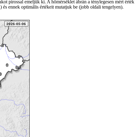
akot pirossal emeljük ki. A hőmérséklet ábrán a ténylegesen mért érték
 és ennek optimális értékeit mutatjuk be (jobb oldali tengelyen).