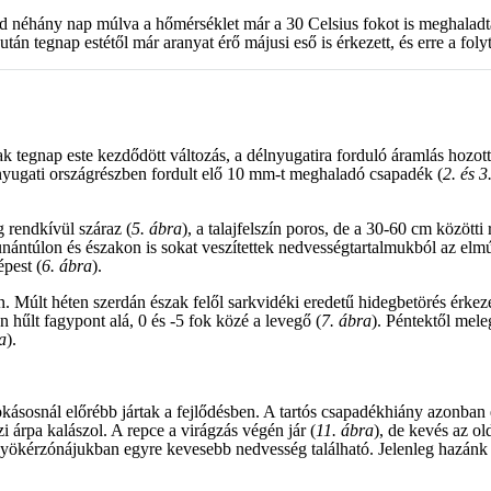
ajd néhány nap múlva a hőmérséklet már a 30 Celsius fokot is meghaladt
tán tegnap estétől már aranyat érő májusi eső is érkezett, és erre a foly
k tegnap este kezdődött változás, a délnyugatira forduló áramlás hozo
yugati országrészben fordult elő 10 mm-t meghaladó csapadék (
2. és 3
g rendkívül száraz (
5. ábra
), a talajfelszín poros, de a 30-60 cm között
nántúlon és északon is sokat veszítettek nedvességtartalmukból az elmúl
pest (
6. ábra
).
 Múlt héten szerdán észak felől sarkvidéki eredetű hidegbetörés érkeze
n hűlt fagypont alá, 0 és -5 fok közé a levegő (
7. ábra
). Péntektől mel
a
).
kásosnál előrébb jártak a fejlődésben. A tartós csapadékhiány azonba
zi árpa kalászol. A repce a virágzás végén jár (
11. ábra
), de kevés az o
, gyökérzónájukban egyre kevesebb nedvesség található. Jelenleg hazá