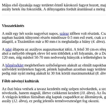
Május első éjszakája nagy területet érintő károkozó fagyot hozott, m
aszály hetek óta fokozódik. A délnyugatira fordult áramlással a meleg u
Visszatekintés
A múlt egy hét során nagyrészt napos,
száraz
időben volt részünk. Csa
napban hazánk túlnyomó részén mindössze 0-5 mm eső esett, csak a n
átlagtól, a Tiszántúlon már a 80 mm-t is meghaladja a hiány (
4. ábra
).
A
talaj
állapota az aszályos augusztusokat idézi. A felső 30 cm-es réte
ahol a mélyebb rétegek eleve fel sem töltődtek a tél folyamán, de a Du
120 mm, míg máshol 50-70 mm nedvesség hiányzik a telítettséghez ké
A
hőmérséklet
meglehetősen szélsőségesen alakult az elmúlt napokban.
szélvédett területeken fagyott, péntek hajnalban azonban nagy területe
pedig már nyári meleg alakult ki 30 fok körüli maximumokkal (
8. ábr
Főbb növényi kultúrák
Az őszi búza vetések a tavasz kezdetén még szépen növekedtek, a szo
növekszik, hanem stagnál, illetve csökkenni kezdett (
10. ábra
). Az ős
A virágzás kritikus fázisában alig kaptak csapadékot az állományok
aszály (
12. ábra
), ez pedig jelentős termésveszteséget fog okozni.