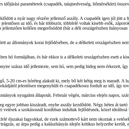
ges időjárási paraméterek (csapadék, talajnedvesség, hőmérséklet) össze
dött a nyár nagy részére jellemző aszály. A csapadék igen jól jött a fr
e jelentősen az idő, és bár többször, többfelé voltak kisebb esők, zápo
jellemzően kellően megerősödött (bár a déli országrészben hiányosan ke
tett az állományok korai fejlődésében, de a délkeleti országrészben ne
en hó formájában, és bár ekkor is a délkeleti országrészben esett a kis
nyire száraz idő jellemezte, sem hó, sem pedig hideg nem érkezett, így a
gő, 5-20 cm-es hóréteg alakult ki, mely bő két hétig meg is maradt. A hav
dekádjától jelentősen megenyhült és csapadékosra fordult az idő, így tov
ományok nyugalmi állapotát. Február végén, március elején napos, szára
jréteg egyre jobban kiszáradt, enyhe aszály kezdődött. Négy héten át tar
 vetések a szokásosnál korábban indultak fejlődésnek, közel ideálissá
felé éjszakai fagyokkal, de ezek számottevő kárt nem okoztak a vetése
virágzás, az árpa pedig a kalászhányás idején kritikus helyzetbe került, 