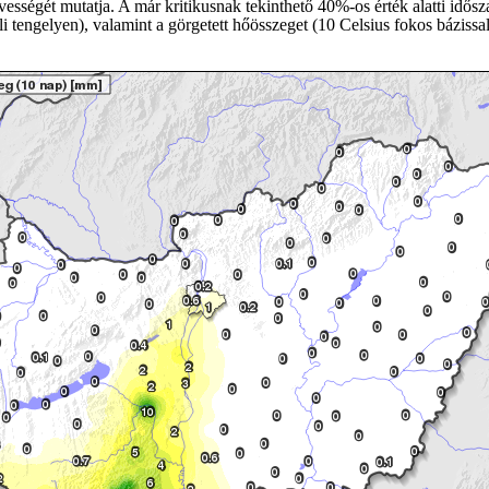
vességét mutatja. A már kritikusnak tekinthető 40%-os érték alatti idősz
 tengelyen), valamint a görgetett hőösszeget (10 Celsius fokos bázissal)