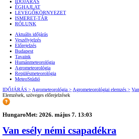
IDŐJÁRÁS
ÉGHAJLAT
LEVEGŐKÖRNYEZET
ISMERET-TÁR
RÓLUNK
Aktuális
időjárás
Veszélyjelzés
Előrejelzés
Budapest
Tavaink
Humánmeteorológia
Agrometeorológia
Repülésmeteorológia
MeteoStúdió
IDŐJÁRÁS >
Agrometeorológia >
Agrometeorológiai elemzés >
Van
Elemzések, szöveges előrejelzések
HungaroMet: 2026. május 7. 13:03
Van esély némi csapadékra