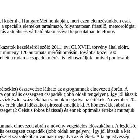
mmel kísérni a HungaroMet honlapján, mert ezen elemzésünkben csak
on a speciális elemeket tartalmazó, folyamatosan frissülő, meteorológiai
rás aktuális és várható alakulásával kapcsolatban telefonos
kázatok kezeléséről szóló 2011. évi CLXVIII. törvény által előírt,
Met mintegy 120 automata mérőállomásán, továbbá közel 500
llett a radaros csapadékmérést is felhasználjuk, amivel pontosabb
mérséklet) összevetése látható az agrogramnak elnevezett ábrán. A
 optimális összegzett csapadék (jobb oldali tengelyen). Így jól látszik
znos vízkészlet százalékában vannak megadva az értékek. November 20-
s érték alatti időszakot pirossal emeljük ki. A hőmérséklet ábrán a
zeget (2 Celsius fokos bázissal) és ennek optimális értékeit mutatjuk
gramnak elnevezett ábrán a növény vegetációs időszakában. A legfelső,
 összegzett csapadék (jobb oldali tengelyen). Így jól látszik a két
zkészlet százalékában vannak megadva az értékek. A talajnedvesség