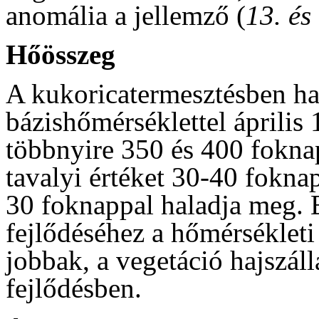
anomália a jellemző (
13. és
Hőösszeg
A kukoricatermesztésben ha
bázishőmérséklettel április 
többnyire 350 és 400 foknap
tavalyi értéket 30-40 fokna
30 foknappal haladja meg. E
fejlődéséhez a hőmérsékleti 
jobbak, a vegetáció hajszálla
fejlődésben.