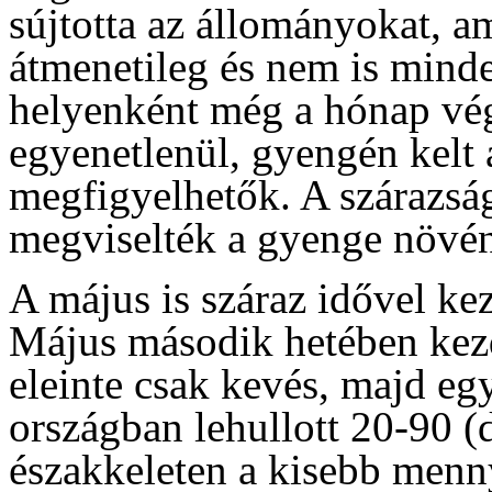
sújtotta az állományokat, a
átmenetileg és nem is mind
helyenként még a hónap vég
egyenetlenül, gyengén kelt
megfigyelhetők. A szárazság
megviselték a gyenge növé
A május is száraz idővel ke
Május második hetében kez
eleinte csak kevés, majd egy
országban lehullott 20-90 (
északkeleten a kisebb menn