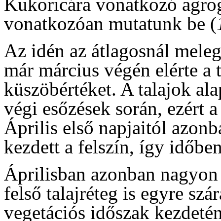
Kukoricára vonatkozó agro
vonatkozóan mutatunk be (
Az idén az átlagosnál meleg
már március végén elérte a 
küszöbértéket. A talajok al
végi esőzések során, ezért a 
Április első napjaitól azon
kezdett a felszín, így időben
Áprilisban azonban nagyon 
felső talajréteg is egyre sz
vegetációs időszak kezdeté