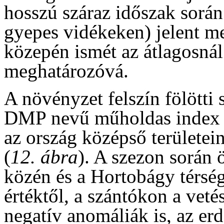
hosszú száraz időszak során
gyepes vidékeken) jelent me
közepén ismét az átlagosnál
meghatározóvá.
A növényzet felszín fölött
DMP nevű műholdas index m
az ország középső területein
(
12. ábra
). A szezon során 
közén és a Hortobágy térsé
értéktől, a szántókon a veté
negatív anomáliák is, az er