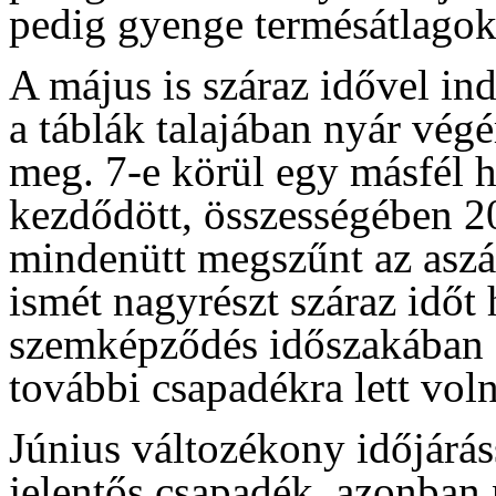
pedig gyenge termésátlagokat
A május is száraz idővel ind
a táblák talajában nyár vég
meg. 7-e körül egy másfél 
kezdődött, összességében 
mindenütt megszűnt az aszá
ismét nagyrészt száraz időt 
szemképződés időszakában 
további csapadékra lett vol
Június változékony időjáráss
jelentős csapadék, azonban 