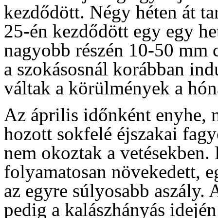
kezdődött. Négy héten át tar
25-én kezdődött egy egy het
nagyobb részén 10-50 mm cs
a szokásosnál korábban indu
váltak a körülmények a hón
Az április időnként enyhe,
hozott sokfelé éjszakai fag
nem okoztak a vetésekben. E
folyamatosan növekedett, eg
az egyre súlyosabb aszály. A
pedig a kalászhányás idején 