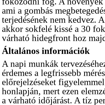
fokozódni fog. A növények 
ami a gombás megbetegedés
terjedésének nem kedvez. 
akkor sokfelé kissé a 30 fo
várható hidegfront hoz maj
Általános információk
A napi munkák tervezéséhez
érdemes a legfrissebb mérés
előrejelzéseket figyelemme
honlapján, mert ezen elemzé
a várható időjárást. A tíz p