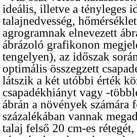
ideális, illetve a tényleges
talajnedvesség, hőmérséklet
agrogramnak elnevezett ábrá
ábrázoló grafikonon megjele
tengelyen), az időszak sorá
optimális összegzett csapadé
látszik a két utóbbi érték kö
csapadékhiányt vagy -többle
ábrán a növények számára f
százalékában vannak megad
talaj felső 20 cm-es rétegét