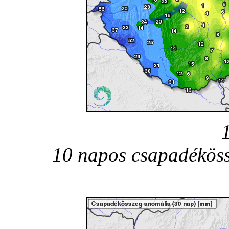
10 napos csapadéköss