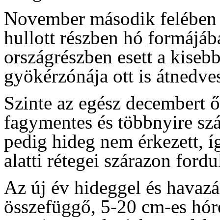
November második felében o
hullott részben hó formájába
országrészben esett a kiseb
gyökérzónája ott is átnedves
Szinte az egész decembert ő
fagymentes és többnyire szá
pedig hideg nem érkezett, í
alatti rétegei szárazon ford
Az új év hideggel és havazás
összefüggő, 5-20 cm-es hóré