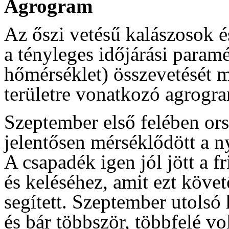
Agrogram
Az őszi vetésű kalászosok és
a tényleges időjárási param
hőmérséklet) összevetését m
területre vonatkozó agrogr
Szeptember első felében or
jelentősen mérséklődött a n
A csapadék igen jól jött a fr
és keléséhez, amit ezt köve
segített. Szeptember utolsó 
és bár többször, többfelé vo