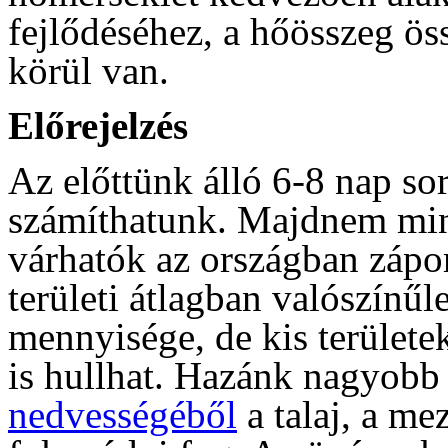
fejlődéséhez, a hőösszeg ös
körül van.
Előrejelzés
Az előttünk álló 6-8 nap so
számíthatunk. Majdnem mind
várhatók az országban zápo
területi átlagban valószínű
mennyisége, de kis területe
is hullhat. Hazánk nagyobb 
nedvességéből
a talaj, a m