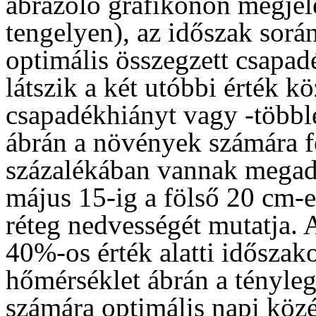
ábrázoló grafikonon megjele
tengelyen), az időszak sorá
optimális összegzett csapadé
látszik a két utóbbi érték kö
csapadékhiányt vagy -többle
ábrán a növények számára f
százalékában vannak megadv
május 15-ig a fölső 20 cm-e
réteg nedvességét mutatja. 
40%-os érték alatti időszako
hőmérséklet ábrán a tényleg
számára optimális napi közé