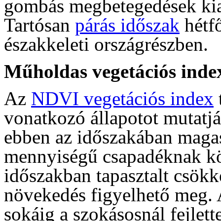
gombás megbetegedések kial
Tartósan
párás időszak
hétfő
északkeleti országrészben.
Műholdas vegetációs inde
Az
NDVI vegetációs index
vonatkozó állapotot mutatjá
ebben az időszakában magas
mennyiségű csapadéknak kö
időszakban tapasztalt csökke
növekedés figyelhető meg. 
sokáig a szokásosnál fejlett