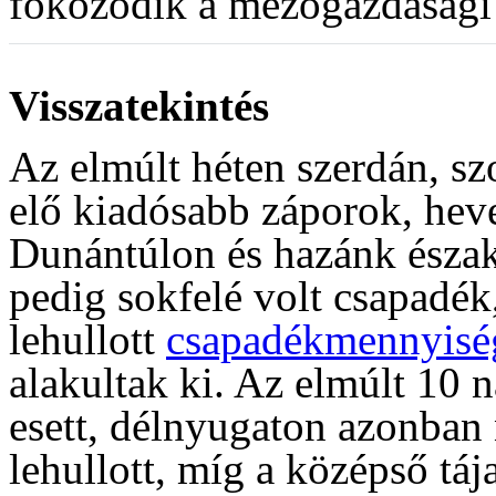
fokozódik a mezőgazdasági 
Visszatekintés
Az elmúlt héten szerdán, sz
elő kiadósabb záporok, hev
Dunántúlon és hazánk észak
pedig sokfelé volt csapadék
lehullott
csapadékmennyisé
alakultak ki. Az elmúlt 10
esett, délnyugaton azonban
lehullott, míg a középső tá