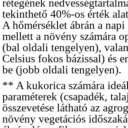
rétegének nedvességtartalmá
tekinthető 40%-os érték alat
A hőmérséklet ábrán a napi 
mellett a növény számára o
(bal oldali tengelyen), vala
Celsius fokos bázissal) és e
be (jobb oldali tengelyen).
** A kukorica számára ideáli
paraméterek (csapadék, tala
összevetése látható az agro
növény vegetációs időszakáb