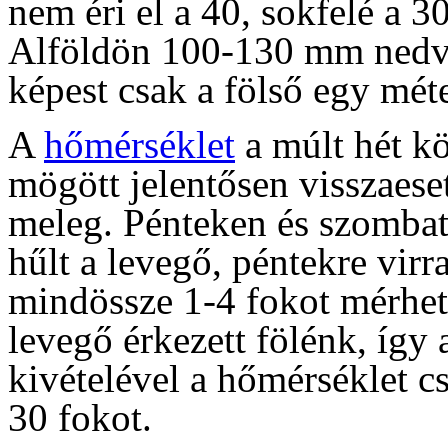
nem éri el a 40, sokfelé a 3
Alföldön 100-130 mm nedves
képest csak a fölső egy méte
A
hőmérséklet
a múlt hét k
mögött jelentősen visszaese
meleg. Pénteken és szombato
hűlt a levegő, péntekre vir
mindössze 1-4 fokot mérhe
levegő érkezett fölénk, így 
kivételével a hőmérséklet c
30 fokot.