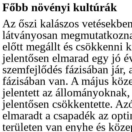
Főbb növényi kultúrák
Az őszi kalászos vetésekben
látványosan megmutatkozna
előtt megállt és csökkenni 
jelentősen elmarad egy jó év
szemfejlődés fázisában jár,
fázisában van. A május köz
jelentett az állományoknak,
jelentősen csökkentette. Az
elmaradt a csapadék az opt
területen van enyhe és köz