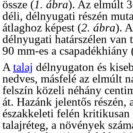
össze (
1. ábra
). Az elmúlt 
déli, délnyugati részén muta
átlaghoz képest (
2. ábra
). 
délnyugati határszélen van 
90 mm-es a csapadékhiány 
A
talaj
délnyugaton és kiseb
nedves, másfelé az elmúlt 
felszín közeli néhány centim
át. Hazánk jelentős részén,
északkeleti felén kritikusan 
talajréteg, a növények szám