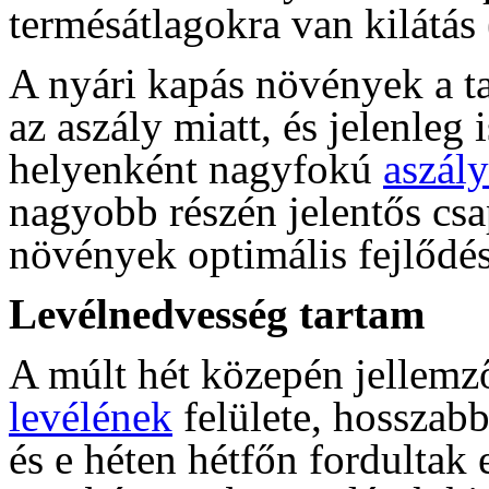
termésátlagokra van kilátás 
A nyári kapás növények a ta
az aszály miatt, és jelenleg
helyenként nagyfokú
aszály
nagyobb részén jelentős cs
növények optimális fejlődé
Levélnedvesség tartam
A múlt hét közepén jellemz
levélének
felülete, hosszab
és e héten hétfőn fordultak 