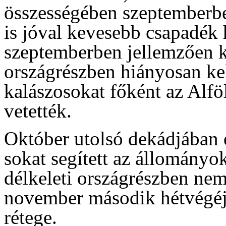
összességében szeptemberbe
is jóval kevesebb csapadék 
szeptemberben jellemzően k
országrészben hiányosan kelt
kalászosokat főként az Alfö
vetették.
Október utolsó dekádjában 
sokat segített az állományok
délkeleti országrészben nem 
november második hétvégéjén
rétege.