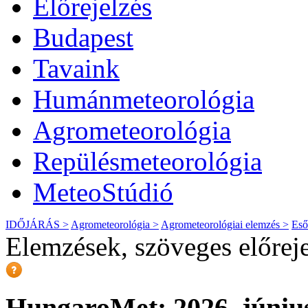
Előrejelzés
Budapest
Tavaink
Humánmeteorológia
Agrometeorológia
Repülésmeteorológia
MeteoStúdió
IDŐJÁRÁS >
Agrometeorológia >
Agrometeorológiai elemzés >
Eső
Elemzések, szöveges előrej
HungaroMet: 2026. június