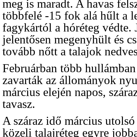
meg is maradt. A havas fels
többfelé -15 fok alá hűlt a 
fagykártól a hóréteg védte. 
jelentősen megenyhült és cs
tovább nőtt a talajok nedve
Februárban több hullámban 
zavarták az állományok nyu
március elején napos, szára
tavasz.
A száraz idő március utolsó h
közeli talajréteg egyre jobb