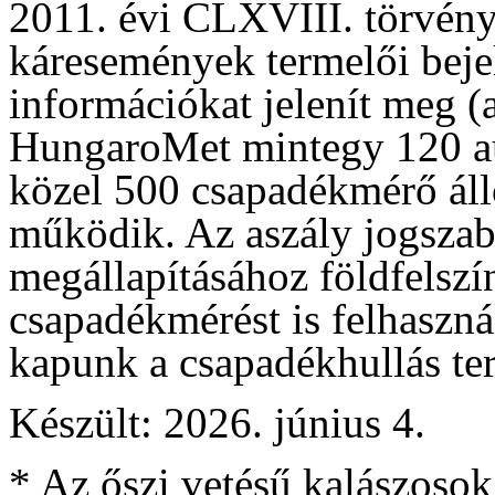
2011. évi CLXVIII. törvény 
káresemények termelői beje
információkat jelenít meg (a
HungaroMet mintegy 120 a
közel 500 csapadékmérő áll
működik. Az aszály jogszabá
megállapításához földfelszí
csapadékmérést is felhaszná
kapunk a csapadékhullás terü
Készült: 2026. június 4.
* Az őszi vetésű kalászosok