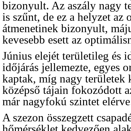
bizonyult. Az aszály nagy t
is szűnt, de ez a helyzet az 
átmenetinek bizonyult, máj
kevesebb esett az optimálisn
Június elejét területileg és
időjárás jellemezte, egyes 
kaptak, míg nagy területek
középső tájain fokozódott a
már nagyfokú szintet elérve
A szezon összegzett csapadé
hőmérséklet kedvezően alak