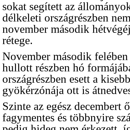
sokat segített az állományok
délkeleti országrészben nem 
november második hétvégéjén
rétege.
November második felében o
hullott részben hó formájába
országrészben esett a kiseb
gyökérzónája ott is átnedves
Szinte az egész decembert ő
fagymentes és többnyire szá
pedig hideg nem érkezett, í