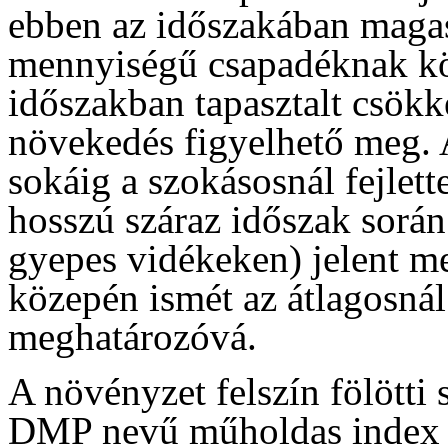
ebben az időszakában magas
mennyiségű csapadéknak kö
időszakban tapasztalt csökke
növekedés figyelhető meg. 
sokáig a szokásosnál fejlett
hosszú száraz időszak során
gyepes vidékeken) jelent me
közepén ismét az átlagosnál
meghatározóvá.
A növényzet felszín fölött
DMP nevű műholdas index m