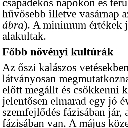
csapadékos napokon és terü
hűvösebb illetve vasárnap a
ábra
). A minimum értékek 
alakultak.
Főbb növényi kultúrák
Az őszi kalászos vetésekben
látványosan megmutatkozna
előtt megállt és csökkenni 
jelentősen elmarad egy jó év
szemfejlődés fázisában jár,
fázisában van. A május köz