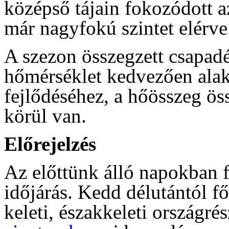
középső tájain fokozódott a
már nagyfokú szintet elérve
A szezon összegzett csapadé
hőmérséklet kedvezően alak
fejlődéséhez, a hőösszeg ös
körül van.
Előrejelzés
Az előttünk álló napokban 
időjárás. Kedd délutántól fő
keleti, északkeleti országr