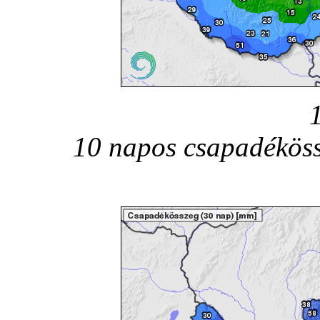
10 napos csapadéköss