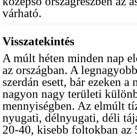
középső országrészben az a
várható.
Visszatekintés
A múlt héten minden nap e
az országban. A legnagyobb 
szerdán esett, bár ezeken a
nagyon nagy területi különb
mennyiségben. Az elmúlt tí
nyugati, délnyugati, déli tá
20-40, kisebb foltokban az