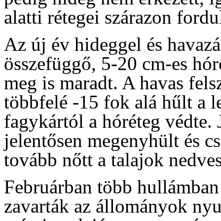
alatti rétegei szárazon ford
Az új év hideggel és havazás
összefüggő, 5-20 cm-es hóré
meg is maradt. A havas fels
többfelé -15 fok alá hűlt a 
fagykártól a hóréteg védte. 
jelentősen megenyhült és cs
tovább nőtt a talajok nedve
Februárban több hullámban 
zavarták az állományok nyu