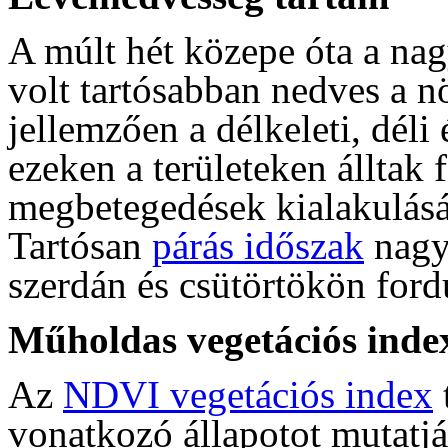
A múlt hét közepe óta a nag
volt tartósabban nedves a 
jellemzően a délkeleti, déli
ezeken a területeken álltak
megbetegedések kialakulásá
Tartósan
párás időszak
nagy
szerdán és csütörtökön fordu
Műholdas vegetációs inde
Az
NDVI vegetációs index
vonatkozó állapotot mutatjá