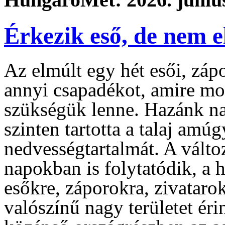
Érkezik eső, de nem e
Az elmúlt egy hét esői, záp
annyi csapadékot, amire mo
szükségük lenne. Hazánk na
szinten tartotta a talaj amú
nedvességtartalmát. A válto
napokban is folytatódik, a 
esőkre, záporokra, zivataro
valószínű nagy területet éri