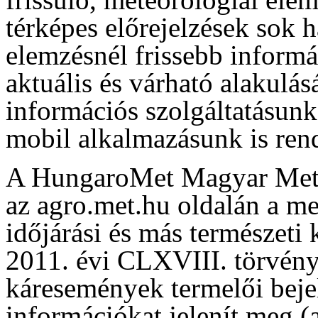
térképes előrejelzések sok 
elemzésnél frissebb informá
aktuális és várható alakulás
információs szolgáltatásun
mobil alkalmazásunk is rend
A HungaroMet Magyar Meteo
az agro.met.hu oldalán a me
időjárási és más természeti
2011. évi CLXVIII. törvény 
káresemények termelői beje
információkat jelenít meg (a