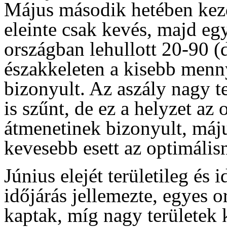
Május második hetében kez
eleinte csak kevés, majd egy
országban lehullott 20-90 (
északkeleten a kisebb menn
bizonyult. Az aszály nagy t
is szűnt, de ez a helyzet az 
átmenetinek bizonyult, máj
kevesebb esett az optimálisn
Június elejét területileg és
időjárás jellemezte, egyes 
kaptak, míg nagy területek