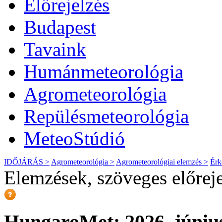
Előrejelzés
Budapest
Tavaink
Humánmeteorológia
Agrometeorológia
Repülésmeteorológia
MeteoStúdió
IDŐJÁRÁS >
Agrometeorológia >
Agrometeorológiai elemzés >
Érk
Elemzések, szöveges előrej
HungaroMet: 2026. június