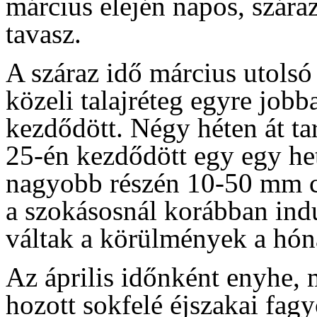
március elején napos, szára
tavasz.
A száraz idő március utolsó h
közeli talajréteg egyre jobb
kezdődött. Négy héten át tar
25-én kezdődött egy egy het
nagyobb részén 10-50 mm cs
a szokásosnál korábban indu
váltak a körülmények a hón
Az április időnként enyhe,
hozott sokfelé éjszakai fag