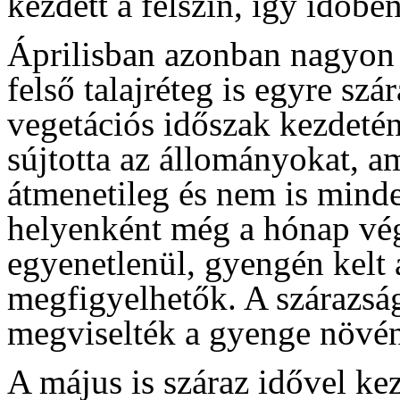
kezdett a felszín, így időben
Áprilisban azonban nagyon 
felső talajréteg is egyre sz
vegetációs időszak kezdeté
sújtotta az állományokat, a
átmenetileg és nem is mind
helyenként még a hónap vég
egyenetlenül, gyengén kelt
megfigyelhetők. A szárazság
megviselték a gyenge növé
A május is száraz idővel ke