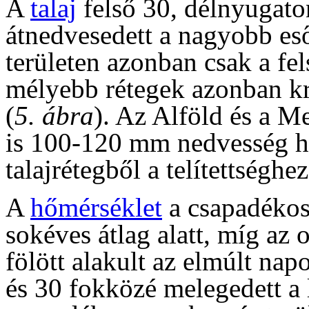
A
talaj
felső 30, délnyugato
átnedvesedett a nagyobb eső
területen azonban csak a fel
mélyebb rétegek azonban kr
(
5. ábra
). Az Alföld és a M
is 100-120 mm nedvesség hi
talajrétegből a telítettséghez
A
hőmérséklet
a csapadékos
sokéves átlag alatt, míg az
fölött alakult az elmúlt n
és 30 fokközé melegedett a 