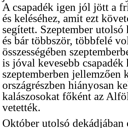
A csapadék igen jól jött a fr
és keléséhez, amit ezt köve
segített. Szeptember utolsó 
és bár többször, többfelé vo
összességében szeptemberbe
is jóval kevesebb csapadék 
szeptemberben jellemzően k
országrészben hiányosan kelt
kalászosokat főként az Alfö
vetették.
Október utolsó dekádjában 