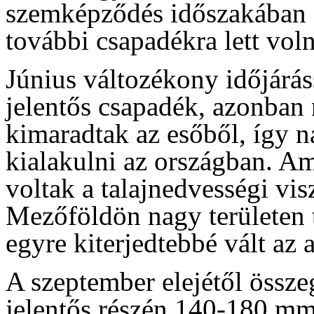
szemképződés időszakában 
további csapadékra lett vol
Június változékony időjáráss
jelentős csapadék, azonban 
kimaradtak az esőből, így 
kialakulni az országban. A
voltak a talajnedvességi vi
Mezőföldön nagy területen te
egyre kiterjedtebbé vált az a
A szeptember elejétől össz
jelentős részén 140-180 mm-