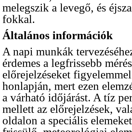
melegszik a levegő, és éjsz
fokkal.
Általános információk
A napi munkák tervezéséhez
érdemes a legfrissebb mérés
előrejelzéseket figyelemme
honlapján, mert ezen elemzé
a várható időjárást. A tíz p
mellett az előrejelzések, va
oldalon a speciális elemeke
frissülő, meteorológiai ele