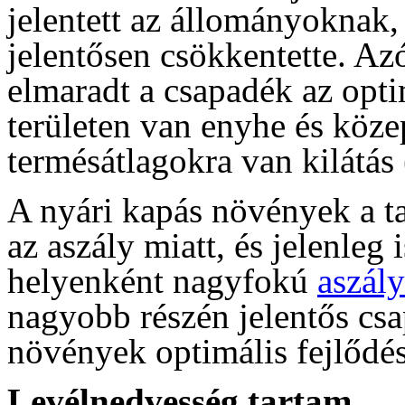
jelentett az állományoknak,
jelentősen csökkentette. Az
elmaradt a csapadék az opt
területen van enyhe és köz
termésátlagokra van kilátás 
A nyári kapás növények a ta
az aszály miatt, és jelenleg
helyenként nagyfokú
aszály
nagyobb részén jelentős cs
növények optimális fejlődé
Levélnedvesség tartam