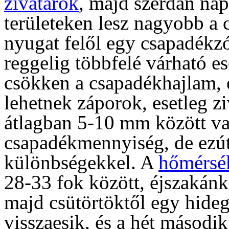
zivatarok
, majd szerdán nap
területeken lesz nagyobb a c
nyugat felől egy csapadékz
reggelig többfelé várható es
csökken a csapadékhajlam, 
lehetnek záporok, esetleg zi
átlagban 5-10 mm között va
csapadékmennyiség, de ezútt
különbségekkel. A
hőmérsé
28-33 fok között, éjszakánk
majd csütörtöktől egy hideg
visszaesik, és a hét másodi