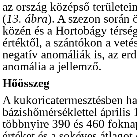
az ország középső területein
(
13. ábra
). A szezon során 
közén és a Hortobágy térsé
értéktől, a szántókon a veté
negatív anomáliák is, az er
anomália a jellemző.
Hőösszeg
A kukoricatermesztésben ha
bázishőmérséklettel április 
többnyire 390 és 460 foknap
értéket és a sokéves átlago