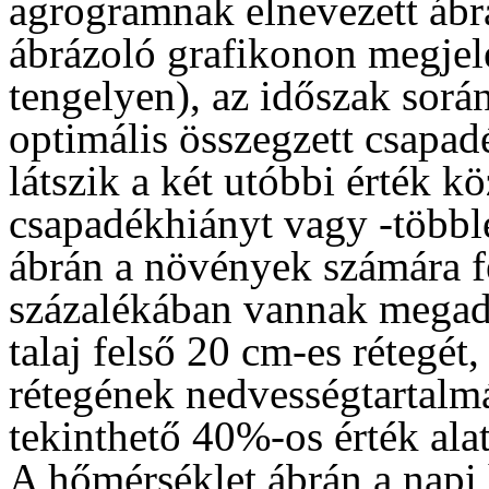
agrogramnak elnevezett ábrá
ábrázoló grafikonon megjele
tengelyen), az időszak sorá
optimális összegzett csapadé
látszik a két utóbbi érték kö
csapadékhiányt vagy -többle
ábrán a növények számára f
százalékában vannak megad
talaj felső 20 cm-es rétegét
rétegének nedvességtartalmá
tekinthető 40%-os érték alat
A hőmérséklet ábrán a napi 