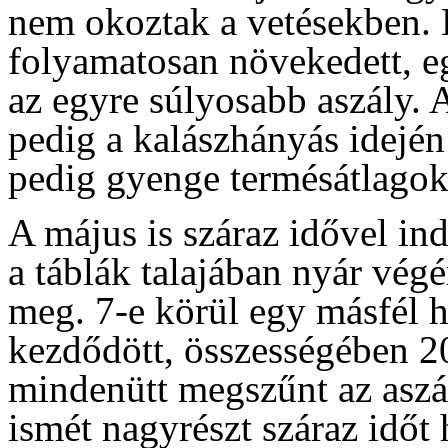
nem okoztak a vetésekben. E
folyamatosan növekedett, eg
az egyre súlyosabb aszály. A
pedig a kalászhányás idején 
pedig gyenge termésátlagokat
A május is száraz idővel ind
a táblák talajában nyár vég
meg. 7-e körül egy másfél 
kezdődött, összességében 
mindenütt megszűnt az aszá
ismét nagyrészt száraz időt 