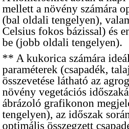
mellett a növény számára o
(bal oldali tengelyen), vala
Celsius fokos bázissal) és e
be (jobb oldali tengelyen).
** A kukorica számára ideáli
paraméterek (csapadék, tala
összevetése látható az agro
növény vegetációs időszakáb
ábrázoló grafikonon megjele
tengelyen), az időszak sorá
optimális összegzett csapadé