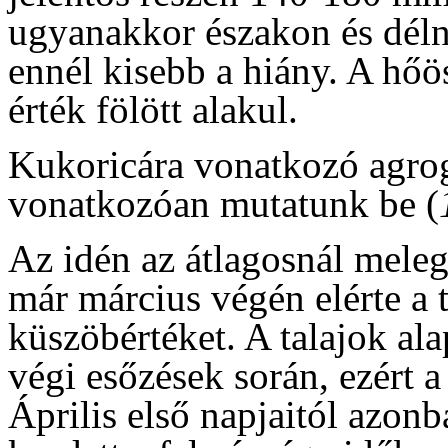
ugyanakkor északon és déln
ennél kisebb a hiány. A hőö
érték fölött alakul.
Kukoricára vonatkozó agro
vonatkozóan mutatunk be (
Az idén az átlagosnál meleg
már március végén elérte a 
küszöbértéket. A talajok al
végi esőzések során, ezért a 
Április első napjaitól azon