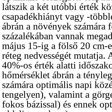
látszik a két utóbbi érték kö
csapadékhiányt vagy -többle
ábrán a növények számára f
százalékában vannak megadv
május 15-ig a fölső 20 cm-e
réteg nedvességét mutatja. 
40%-os érték alatti időszako
hőmérséklet ábrán a tényleg
számára optimális napi közé
tengelyen), valamint a görg
fokos bázissal) és ennek opt