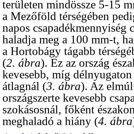
területen mindössze 5-15 m
a Mezőföld térségében pedi
napos csapadékmennyiség cs
haladja meg a 100 mm-t, ha
a Hortobágy tágabb térség
(
2. ábra
). Ez az ország ész
kevesebb, míg délnyugaton
átlagnál (
3. ábra
). Az elmú
országszerte kevesebb csapa
szokásosnál, főként északon
meghaladó a hiány (
4. ábra