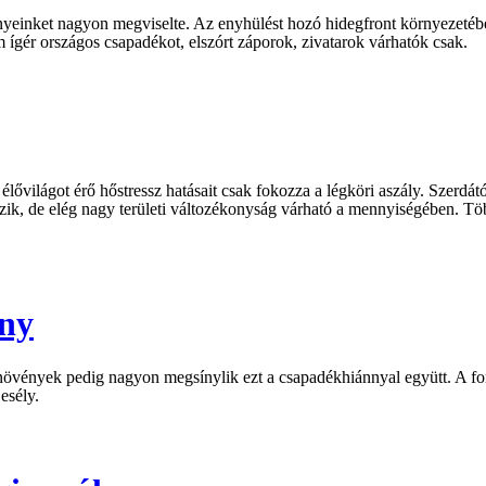
nyeinket nagyon megviselte. Az enyhülést hozó hidegfront környezetébe
m ígér országos csapadékot, elszórt záporok, zivatarok várhatók csak.
 élővilágot érő hőstressz hatásait csak fokozza a légköri aszály. Szerd
zik, de elég nagy területi változékonyság várható a mennyiségében. Több
ány
snövények pedig nagyon megsínylik ezt a csapadékhiánnyal együtt. A fo
esély.