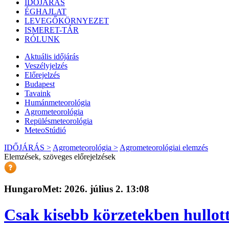
IDŐJÁRÁS
ÉGHAJLAT
LEVEGŐKÖRNYEZET
ISMERET-TÁR
RÓLUNK
Aktuális
időjárás
Veszélyjelzés
Előrejelzés
Budapest
Tavaink
Humánmeteorológia
Agrometeorológia
Repülésmeteorológia
MeteoStúdió
IDŐJÁRÁS >
Agrometeorológia >
Agrometeorológiai elemzés
Elemzések, szöveges előrejelzések
HungaroMet: 2026. július 2. 13:08
Csak kisebb körzetekben hullot