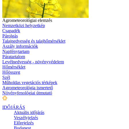
Agrometeorológiai elemzés
Nemzetközi helyzetkép
Csapadék
Párolgás
Talajnedvesség és talajhőmérséklet
Aszály információk
Napfénytartam
Páratartalom
Levélnedvesség - növényvédelem
Hőmérséklet
Hőösszeg
Szél
Műholdas vegetációs térképek
Agrometeorológia ismertető
Növényfenológiai útmutató
IDŐJÁRÁS
Aktuális
időjárás
Veszélyjelzés
Előrejelzés
Budapest