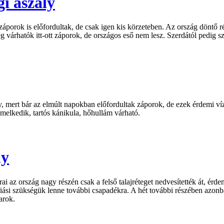
i aszály
orok is előfordultak, de csak igen kis körzeteben. Az ország döntő ré
árhatók itt-ott záporok, de országos eső nem lesz. Szerdától pedig szá
mert bár az elmúlt napokban előfordultak záporok, de ezek érdemi vízpó
melkedik, tartós kánikula, hőhullám várható.
ly
ai az ország nagy részén csak a felső talajréteget nedvesítették át, érde
riási szükségük lenne további csapadékra. A hét további részében azonb
arok.