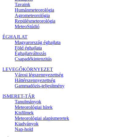
Tavaink
Humánmeteorológia
Agrometeorológia
Repülésmeteorológia
MeteoStúdió
ÉGHAJLAT
Magyarország éghajlata
Föld éghajlata
Éghajlatváltozás
Csapadékintenzitás
LEVEGŐKÖRNYEZET
Városi légszennyezettség
Háttérszennyezettség
Gammadózis-teljesítmény
ISMERET-TÁR
Tanulmányok
Meteorológiai hírek
Kisfilmek
Meteorológiai alapismeretek
Kiadványok
Nap-hold