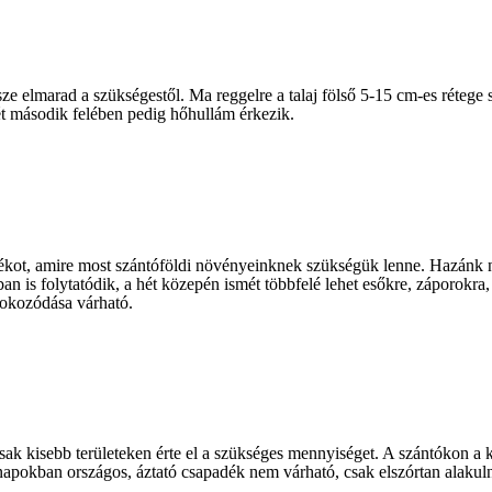
 elmarad a szükségestől. Ma reggelre a talaj fölső 5-15 cm-es rétege sz
hét második felében pedig hőhullám érkezik.
ékot, amire most szántóföldi növényeinknek szükségük lenne. Hazánk nag
n is folytatódik, a hét közepén ismét többfelé lehet esőkre, záporokra,
fokozódása várható.
ak kisebb területeken érte el a szükséges mennyiséget. A szántókon a
 napokban országos, áztató csapadék nem várható, csak elszórtan alakul