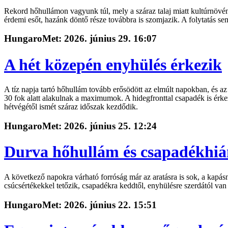
Rekord hőhullámon vagyunk túl, mely a száraz talaj miatt kultúrnövé
érdemi esőt, hazánk döntő része továbbra is szomjazik. A folytatás se
HungaroMet: 2026. június 29. 16:07
A hét közepén enyhülés érkezik
A tíz napja tartó hőhullám tovább erősödött az elmúlt napokban, és az
30 fok alatt alakulnak a maximumok. A hidegfronttal csapadék is érke
hétvégétől ismét száraz időszak kezdődik.
HungaroMet: 2026. június 25. 12:24
Durva hőhullám és csapadékhi
A következő napokra várható forróság már az aratásra is sok, a kapá
csúcsértékekkel tetőzik, csapadékra keddtől, enyhülésre szerdától van 
HungaroMet: 2026. június 22. 15:51