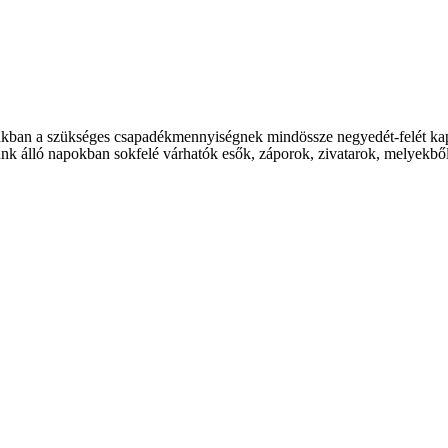
őszakban a szükséges csapadékmennyiségnek mindössze negyedét-felét k
ünk álló napokban sokfelé várhatók esők, záporok, zivatarok, melyekb