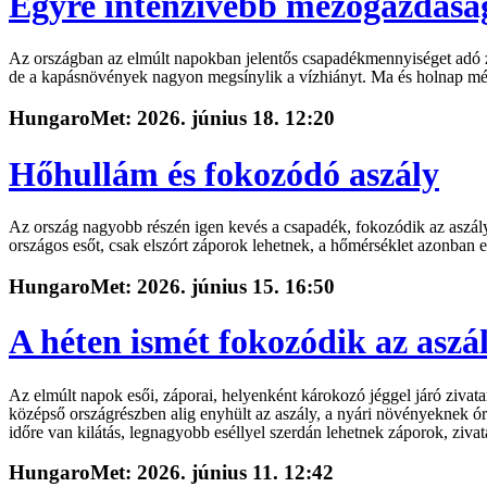
Egyre intenzívebb mezőgazdaság
Az országban az elmúlt napokban jelentős csapadékmennyiséget adó záp
de a kapásnövények nagyon megsínylik a vízhiányt. Ma és holnap még v
HungaroMet: 2026. június 18. 12:20
Hőhullám és fokozódó aszály
Az ország nagyobb részén igen kevés a csapadék, fokozódik az aszály, 
országos esőt, csak elszórt záporok lehetnek, a hőmérséklet azonban e
HungaroMet: 2026. június 15. 16:50
A héten ismét fokozódik az aszá
Az elmúlt napok esői, záporai, helyenként károkozó jéggel járó zivatar
középső országrészben alig enyhült az aszály, a nyári növényeknek ó
időre van kilátás, legnagyobb eséllyel szerdán lehetnek záporok, zivat
HungaroMet: 2026. június 11. 12:42