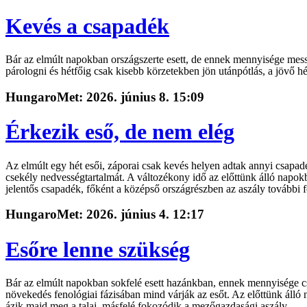
Kevés a csapadék
Bár az elmúlt napokban országszerte esett, de ennek mennyisége messze
párologni és hétfőig csak kisebb körzetekben jön utánpótlás, a jövő 
HungaroMet: 2026. június 8. 15:09
Érkezik eső, de nem elég
Az elmúlt egy hét esői, záporai csak kevés helyen adtak annyi csapad
csekély nedvességtartalmát. A változékony idő az előttünk álló napokba
jelentős csapadék, főként a középső országrészben az aszály további 
HungaroMet: 2026. június 4. 12:17
Esőre lenne szükség
Bár az elmúlt napokban sokfelé esett hazánkban, ennek mennyisége cs
növekedés fenológiai fázisában mind várják az esőt. Az előttünk álló
ázik majd meg a talaj, másfelé fokozódik a mezőgazdasági aszály.