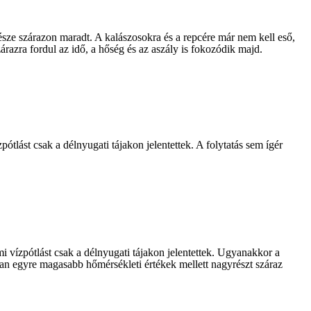
sze szárazon maradt. A kalászosokra és a repcére már nem kell eső,
razra fordul az idő, a hőség és az aszály is fokozódik majd.
tlást csak a délnyugati tájakon jelentettek. A folytatás sem ígér
mi vízpótlást csak a délnyugati tájakon jelentettek. Ugyanakkor a
an egyre magasabb hőmérsékleti értékek mellett nagyrészt száraz