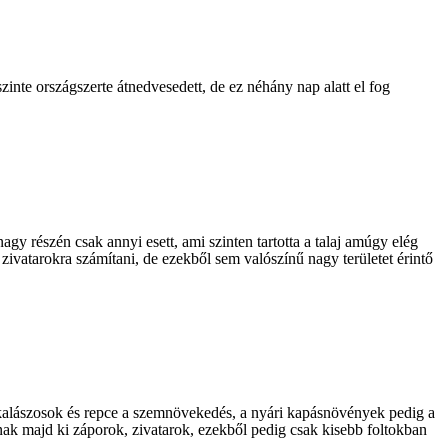
inte országszerte átnedvesedett, de ez néhány nap alatt el fog
y részén csak annyi esett, ami szinten tartotta a talaj amúgy elég
 zivatarokra számítani, de ezekből sem valószínű nagy területet érintő
 kalászosok és repce a szemnövekedés, a nyári kapásnövények pedig a
nak majd ki záporok, zivatarok, ezekből pedig csak kisebb foltokban