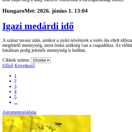
HungaroMet: 2026. június 1. 13:04
Igazi medárdi idő
A száraz tavasz után, amikor a nyári növények a vetés óta eltelt id
megfelelő mennyiség, most óriási szükség van a csapadékra. Az előtt
lokálisan pedig jelentős mennyiség is hullhat.
Cikkek száma:
Előző
Következő
1
2
3
4
5
...
Agrometeorológia