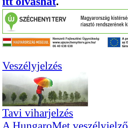
itt olvashat
.
Veszélyjelzés
Tavi viharjelzés
A HungaroMet veszélyjelző