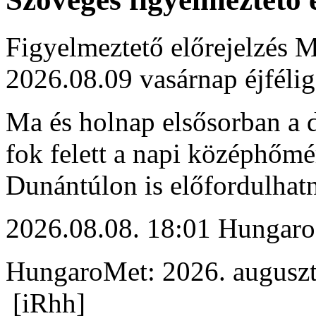
Figyelmeztető előrejelzés M
2026.08.09 vasárnap éjfélig
Ma és holnap elsősorban a d
fok felett a napi középhőmé
Dunántúlon is előfordulhat
2026.08.08. 18:01 Hungaro
HungaroMet: 2026. auguszt
[iRhh]