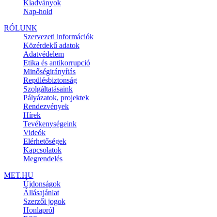
Kiadványok
Nap-hold
RÓLUNK
Szervezeti információk
Közérdekű adatok
Adatvédelem
Etika és antikorrupció
Minőségirányítás
Repülésbiztonság
Szolgáltatásaink
Pályázatok, projektek
Rendezvények
Hírek
Tevékenységeink
Videók
Elérhetőségek
Kapcsolatok
Megrendelés
MET.HU
Újdonságok
Állásajánlat
Szerzői jogok
Honlapról