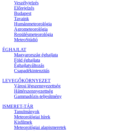
Veszélyjelzés
Előrejelzés
Budapest
Tavaink
Humánmeteorológia
Agrometeorológia
Repülésmeteorológia
MeteoStúdió
ÉGHAJLAT
Magyarország éghajlata
Föld éghajlata
Éghajlatváltozás
Csapadékintenzitás
LEVEGŐKÖRNYEZET
Városi légszennyezettség
Háttérszennyezettség
Gammadózis-teljesítmény
ISMERET-TÁR
Tanulmányok
Meteorológiai hírek
Kisfilmek
Meteorológiai alapismeretek