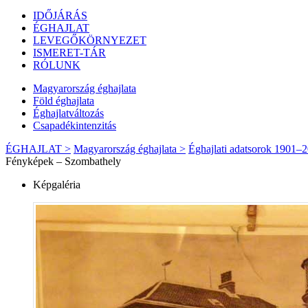
IDŐJÁRÁS
ÉGHAJLAT
LEVEGŐKÖRNYEZET
ISMERET-TÁR
RÓLUNK
Magyarország éghajlata
Föld éghajlata
Éghajlatváltozás
Csapadékintenzitás
ÉGHAJLAT >
Magyarország éghajlata >
Éghajlati adatsorok 1901–
Fényképek – Szombathely
Képgaléria