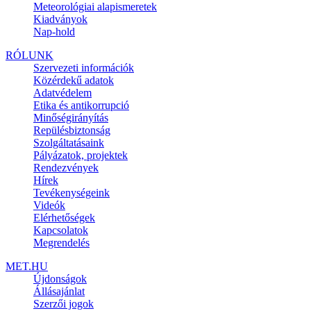
Meteorológiai alapismeretek
Kiadványok
Nap-hold
RÓLUNK
Szervezeti információk
Közérdekű adatok
Adatvédelem
Etika és antikorrupció
Minőségirányítás
Repülésbiztonság
Szolgáltatásaink
Pályázatok, projektek
Rendezvények
Hírek
Tevékenységeink
Videók
Elérhetőségek
Kapcsolatok
Megrendelés
MET.HU
Újdonságok
Állásajánlat
Szerzői jogok