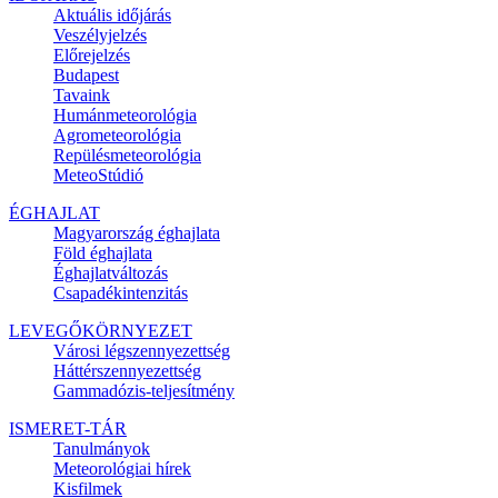
Aktuális
időjárás
Veszélyjelzés
Előrejelzés
Budapest
Tavaink
Humánmeteorológia
Agrometeorológia
Repülésmeteorológia
MeteoStúdió
ÉGHAJLAT
Magyarország éghajlata
Föld éghajlata
Éghajlatváltozás
Csapadékintenzitás
LEVEGŐKÖRNYEZET
Városi légszennyezettség
Háttérszennyezettség
Gammadózis-teljesítmény
ISMERET-TÁR
Tanulmányok
Meteorológiai hírek
Kisfilmek