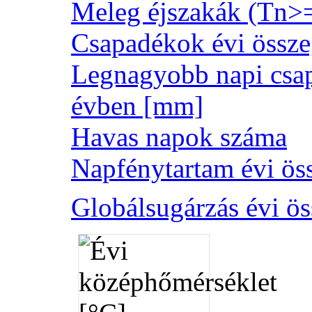
Meleg éjszakák (Tn>
Csapadékok évi össz
Legnagyobb napi csa
évben [mm]
Havas napok száma
Napfénytartam évi öss
Globálsugárzás évi ös