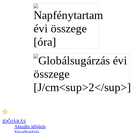
IDŐJÁRÁS
Aktuális
időjárás
Veszélyjelzés