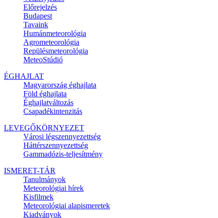
Előrejelzés
Budapest
Tavaink
Humánmeteorológia
Agrometeorológia
Repülésmeteorológia
MeteoStúdió
ÉGHAJLAT
Magyarország éghajlata
Föld éghajlata
Éghajlatváltozás
Csapadékintenzitás
LEVEGŐKÖRNYEZET
Városi légszennyezettség
Háttérszennyezettség
Gammadózis-teljesítmény
ISMERET-TÁR
Tanulmányok
Meteorológiai hírek
Kisfilmek
Meteorológiai alapismeretek
Kiadványok