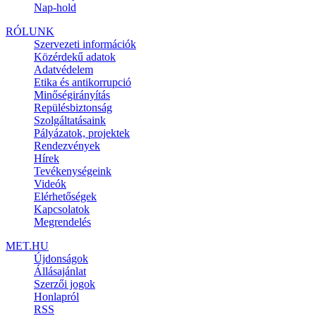
Nap-hold
RÓLUNK
Szervezeti információk
Közérdekű adatok
Adatvédelem
Etika és antikorrupció
Minőségirányítás
Repülésbiztonság
Szolgáltatásaink
Pályázatok, projektek
Rendezvények
Hírek
Tevékenységeink
Videók
Elérhetőségek
Kapcsolatok
Megrendelés
MET.HU
Újdonságok
Állásajánlat
Szerzői jogok
Honlapról
RSS