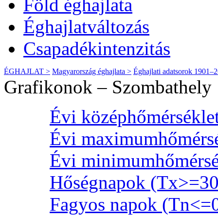
Föld éghajlata
Éghajlatváltozás
Csapadékintenzitás
ÉGHAJLAT >
Magyarország éghajlata >
Éghajlati adatsorok 1901–
Grafikonok – Szombathely
Évi középhőmérséklet
Évi maximumhőmérsé
Évi minimumhőmérsék
Hőségnapok (Tx>=30
Fagyos napok (Tn<=0