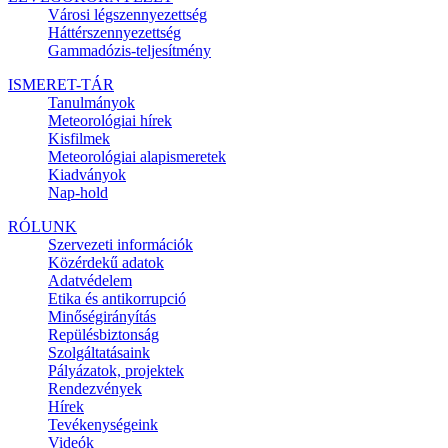
Városi légszennyezettség
Háttérszennyezettség
Gammadózis-teljesítmény
ISMERET-TÁR
Tanulmányok
Meteorológiai hírek
Kisfilmek
Meteorológiai alapismeretek
Kiadványok
Nap-hold
RÓLUNK
Szervezeti információk
Közérdekű adatok
Adatvédelem
Etika és antikorrupció
Minőségirányítás
Repülésbiztonság
Szolgáltatásaink
Pályázatok, projektek
Rendezvények
Hírek
Tevékenységeink
Videók