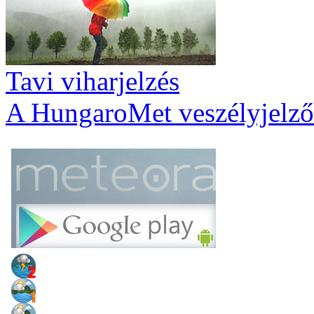
Tavi viharjelzés
A HungaroMet veszélyjelző