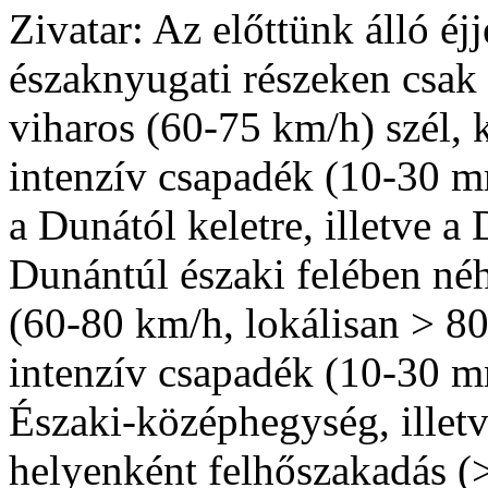
Zivatar: Az előttünk álló éjj
északnyugati részeken csak 
viharos (60-75 km/h) szél, 
intenzív csapadék (10-30 m
a Dunától keletre, illetve 
Dunántúl északi felében néh
(60-80 km/h, lokálisan > 80
intenzív csapadék (10-30 m
Északi-középhegység, illetv
helyenként felhőszakadás (