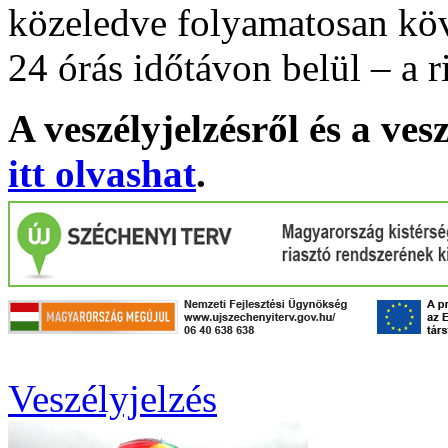
közeledve folyamatosan köv
24 órás időtávon belül – a r
A veszélyjelzésről és a ves
itt olvashat
.
Veszélyjelzés