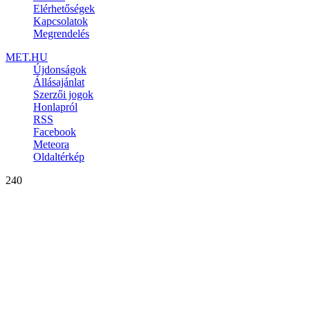
Elérhetőségek
Kapcsolatok
Megrendelés
MET.HU
Újdonságok
Állásajánlat
Szerzői jogok
Honlapról
RSS
Facebook
Meteora
Oldaltérkép
240