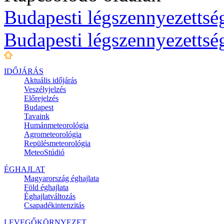
Budapesti légszennyezettség
Budapesti légszennyezettsé
IDŐJÁRÁS
Aktuális
időjárás
Veszélyjelzés
Előrejelzés
Budapest
Tavaink
Humánmeteorológia
Agrometeorológia
Repülésmeteorológia
MeteoStúdió
ÉGHAJLAT
Magyarország éghajlata
Föld éghajlata
Éghajlatváltozás
Csapadékintenzitás
LEVEGŐKÖRNYEZET