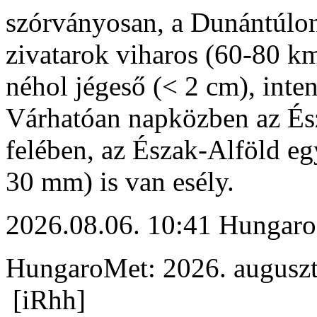
szórványosan, a Dunántúlon
zivatarok viharos (60-80 km
néhol jégeső (< 2 cm), inte
Várhatóan napközben az És
felében, az Észak-Alföld eg
30 mm) is van esély.
2026.08.06. 10:41 Hungaro
HungaroMet: 2026. auguszt
[iRhh]