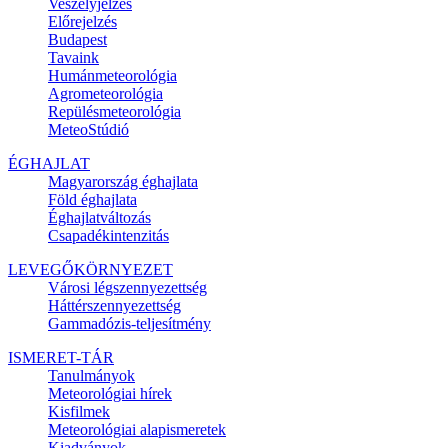
Veszélyjelzés
Előrejelzés
Budapest
Tavaink
Humánmeteorológia
Agrometeorológia
Repülésmeteorológia
MeteoStúdió
ÉGHAJLAT
Magyarország éghajlata
Föld éghajlata
Éghajlatváltozás
Csapadékintenzitás
LEVEGŐKÖRNYEZET
Városi légszennyezettség
Háttérszennyezettség
Gammadózis-teljesítmény
ISMERET-TÁR
Tanulmányok
Meteorológiai hírek
Kisfilmek
Meteorológiai alapismeretek
Kiadványok