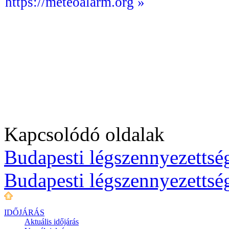
https://meteoalarm.org »
Kapcsolódó oldalak
Budapesti légszennyezettség
Budapesti légszennyezettsé
IDŐJÁRÁS
Aktuális
időjárás