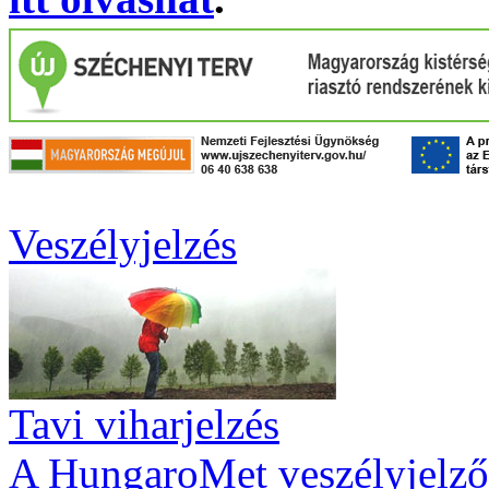
Veszélyjelzés
Tavi viharjelzés
A HungaroMet veszélyjelző