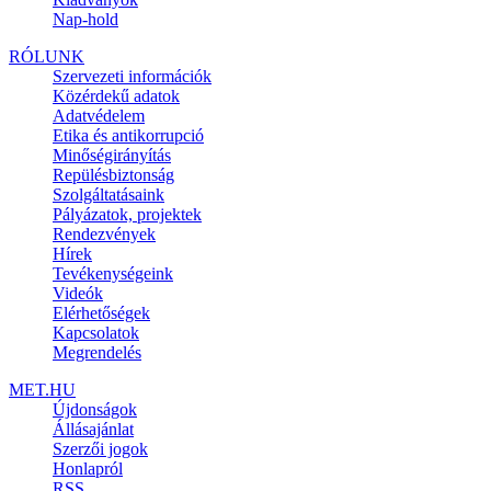
Nap-hold
RÓLUNK
Szervezeti információk
Közérdekű adatok
Adatvédelem
Etika és antikorrupció
Minőségirányítás
Repülésbiztonság
Szolgáltatásaink
Pályázatok, projektek
Rendezvények
Hírek
Tevékenységeink
Videók
Elérhetőségek
Kapcsolatok
Megrendelés
MET.HU
Újdonságok
Állásajánlat
Szerzői jogok
Honlapról
RSS