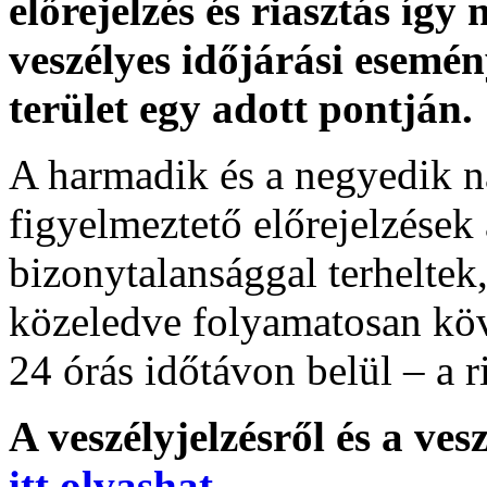
előrejelzés és riasztás így
veszélyes időjárási esemén
terület egy adott pontján.
A harmadik és a negyedik n
figyelmeztető előrejelzések
bizonytalansággal terheltek
közeledve folyamatosan köv
24 órás időtávon belül – a r
A veszélyjelzésről és a ves
itt olvashat
.