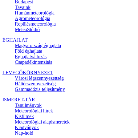
Budapest
Tavaink
Humánmeteorológia
Agrometeorológia
Repülésmeteorológia
MeteoStúdió
ÉGHAJLAT
Magyarország éghajlata
Föld éghajlata
Éghajlatváltozás
Csapadékintenzitás
LEVEGŐKÖRNYEZET
Városi légszennyezettség
Háttérszennyezettség
Gammadózis-teljesítmény
ISMERET-TÁR
Tanulmányok
Meteorológiai hírek
Kisfilmek
Meteorológiai alapismeretek
Kiadványok
Nap-hold