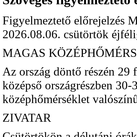
Figyelmeztető előrejelzés M
2026.08.06. csütörtök éjfél
MAGAS KÖZÉPHŐMÉRS
Az ország döntő részén 29 fo
középső országrészben 30-3
középhőmérséklet valószínű
ZIVATAR
Csütörtökön a délutáni órá