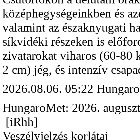
középhegységeinkben és az
valamint az északnyugati h
síkvidéki részeken is előfor
zivatarokat viharos (60-80 
2 cm) jég, és intenzív csapa
2026.08.06. 05:22 Hungaro
HungaroMet: 2026. auguszt
[iRhh]
Veszélyjelzés korlátai