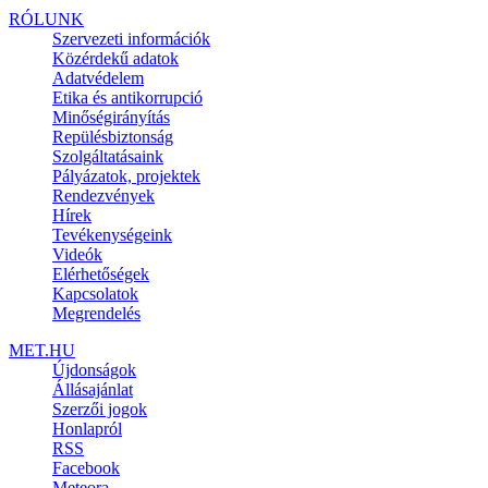
RÓLUNK
Szervezeti információk
Közérdekű adatok
Adatvédelem
Etika és antikorrupció
Minőségirányítás
Repülésbiztonság
Szolgáltatásaink
Pályázatok, projektek
Rendezvények
Hírek
Tevékenységeink
Videók
Elérhetőségek
Kapcsolatok
Megrendelés
MET.HU
Újdonságok
Állásajánlat
Szerzői jogok
Honlapról
RSS
Facebook
Meteora