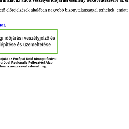
garanciát az adott veszélyes időjárási esemény bekövetkezésére az ér
tő előrejelzések általában nagyobb bizonytalansággal terheltek, emia
hat
.