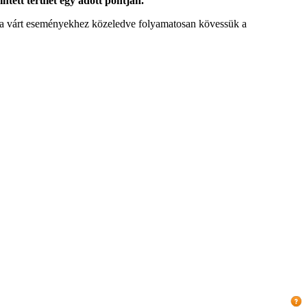
intett terület egy adott pontján.
tt a várt eseményekhez közeledve folyamatosan kövessük a