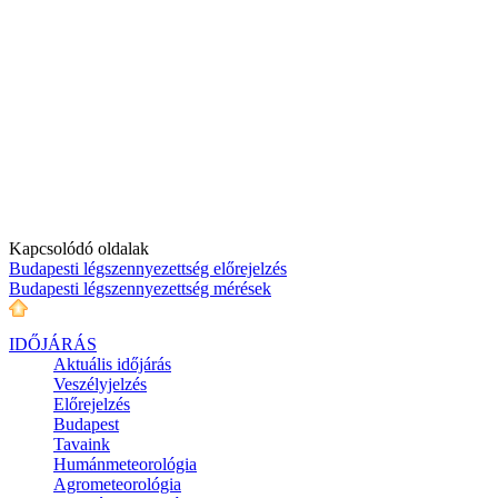
Kapcsolódó oldalak
Budapesti légszennyezettség előrejelzés
Budapesti légszennyezettség mérések
IDŐJÁRÁS
Aktuális
időjárás
Veszélyjelzés
Előrejelzés
Budapest
Tavaink
Humánmeteorológia
Agrometeorológia