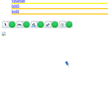
vasárnap
hétfő
kedd