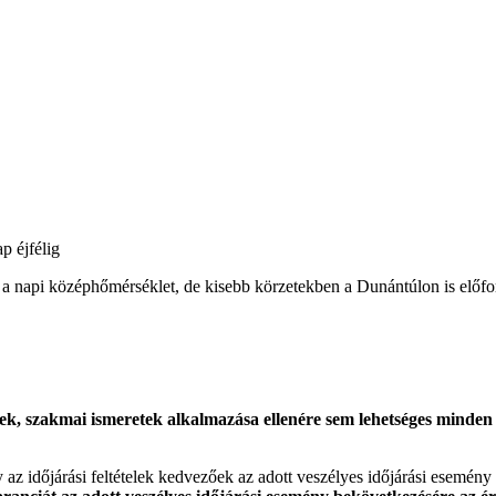
p éjfélig
tt a napi középhőmérséklet, de kisebb körzetekben a Dunántúlon is előf
k, szakmai ismeretek alkalmazása ellenére sem lehetséges minden es
gy az időjárási feltételek kedvezőek az adott veszélyes időjárási esemény