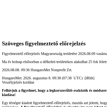
Szöveges figyelmeztető előrejelzés
Figyelmeztető előrejelzés Magyarország területére 2026.08.09 vasárna
Ma és holnap elsősorban a délkeleti területeken alakulhat 25 fok fele
2026.08.08. 09:36 HungaroMet Nonprofit Zrt.
HungaroMet: 2026. augusztus 8. 09:38 (07:38 UTC) [iRhh]
Veszélyjelzés korlátai
Felhívjuk a figyelmet, hogy a legkorszerűbb eszközök és módszere
kiadása!
Egy térségre kiadott figyelmeztető előrejelzés, riasztás azt jelenti, ho