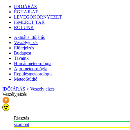
IDŐJÁRÁS
ÉGHAJLAT
LEVEGŐKÖRNYEZET
ISMERET-TÁR
RÓLUNK
Aktuális
időjárás
Veszélyjelzés
Előrejelzés
Budapest
Tavaink
Humánmeteorológia
Agrometeorológia
Repülésmeteorológia
MeteoStúdió
IDŐJÁRÁS >
Veszélyjelzés
Veszélyjelzés
Riasztás
szombat