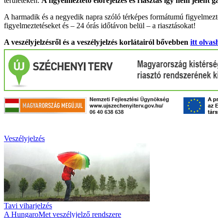
területeken.
A figyelmeztető előrejelzés és riasztás így nem jelent 
A harmadik és a negyedik napra szóló térképes formátumú figyelmezte
figyelmeztetéseket és – 24 órás időtávon belül – a riasztásokat!
A veszélyjelzésről és a veszélyjelzés korlátairól bővebben
itt olvas
Veszélyjelzés
Tavi viharjelzés
A HungaroMet veszélyjelző rendszere