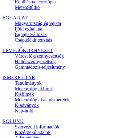
Repülésmeteorológia
MeteoStúdió
ÉGHAJLAT
Magyarország éghajlata
Föld éghajlata
Éghajlatváltozás
Csapadékintenzitás
LEVEGŐKÖRNYEZET
Városi légszennyezettség
Háttérszennyezettség
Gammadózis-teljesítmény
ISMERET-TÁR
Tanulmányok
Meteorológiai hírek
Kisfilmek
Meteorológiai alapismeretek
Kiadványok
Nap-hold
RÓLUNK
Szervezeti információk
Közérdekű adatok
Adatvédelem