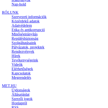
Nap-hold
RÓLUNK
Szervezeti információk
Közérdekű adatok
Adatvédelem
Etika és antikorrupció
Minőségirányítás
Repülésbiztonság
Szolgáltatásaink
Pályázatok, projektek
Rendezvények
Hírek
Tevékenységeink
Videók
Elérhetőségek
Kapcsolatok
Megrendelés
MET.HU
Újdonságok
Állásajánlat
Szerzői jogok
Honlapról
RSS