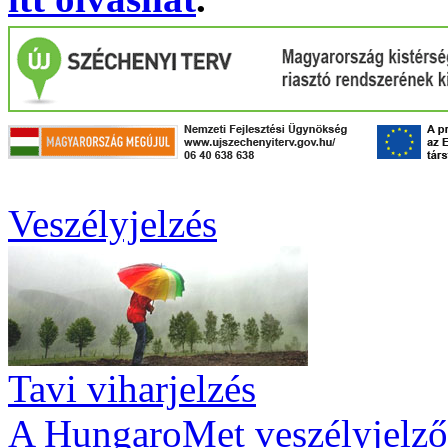
Veszélyjelzés
Tavi viharjelzés
A HungaroMet veszélyjelző