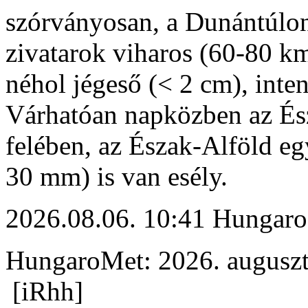
szórványosan, a Dunántúlon
zivatarok viharos (60-80 km
néhol jégeső (< 2 cm), inte
Várhatóan napközben az És
felében, az Észak-Alföld eg
30 mm) is van esély.
2026.08.06. 10:41 Hungaro
HungaroMet: 2026. auguszt
[iRhh]