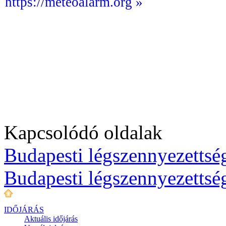
https://meteoalarm.org »
Kapcsolódó oldalak
Budapesti légszennyezettség
Budapesti légszennyezettsé
IDŐJÁRÁS
Aktuális
időjárás