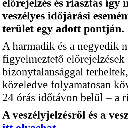
előrejelzés és riasztás így
veszélyes időjárási esemén
terület egy adott pontján.
A harmadik és a negyedik n
figyelmeztető előrejelzések
bizonytalansággal terheltek
közeledve folyamatosan köv
24 órás időtávon belül – a r
A veszélyjelzésről és a ves
itt olvashat
.