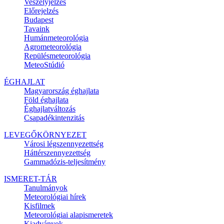
Veszélyjelzés
Előrejelzés
Budapest
Tavaink
Humánmeteorológia
Agrometeorológia
Repülésmeteorológia
MeteoStúdió
ÉGHAJLAT
Magyarország éghajlata
Föld éghajlata
Éghajlatváltozás
Csapadékintenzitás
LEVEGŐKÖRNYEZET
Városi légszennyezettség
Háttérszennyezettség
Gammadózis-teljesítmény
ISMERET-TÁR
Tanulmányok
Meteorológiai hírek
Kisfilmek
Meteorológiai alapismeretek
Kiadványok