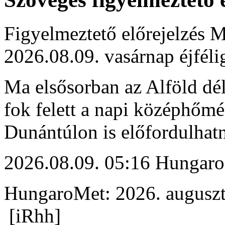
Figyelmeztető előrejelzés M
2026.08.09. vasárnap éjféli
Ma elsősorban az Alföld déli
fok felett a napi középhőmé
Dunántúlon is előfordulhat
2026.08.09. 05:16 Hungaro
HungaroMet: 2026. auguszt
[iRhh]