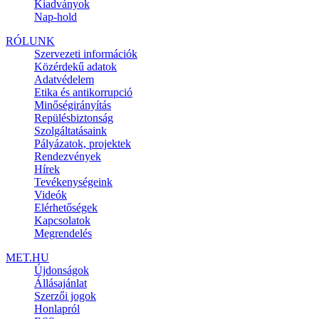
Kiadványok
Nap-hold
RÓLUNK
Szervezeti információk
Közérdekű adatok
Adatvédelem
Etika és antikorrupció
Minőségirányítás
Repülésbiztonság
Szolgáltatásaink
Pályázatok, projektek
Rendezvények
Hírek
Tevékenységeink
Videók
Elérhetőségek
Kapcsolatok
Megrendelés
MET.HU
Újdonságok
Állásajánlat
Szerzői jogok
Honlapról