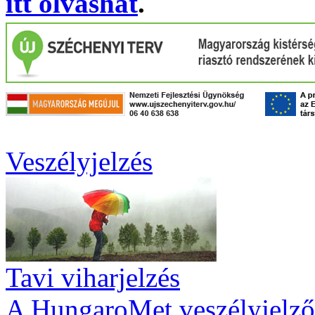
itt olvashat
.
Veszélyjelzés
Tavi viharjelzés
A HungaroMet veszélyjelző