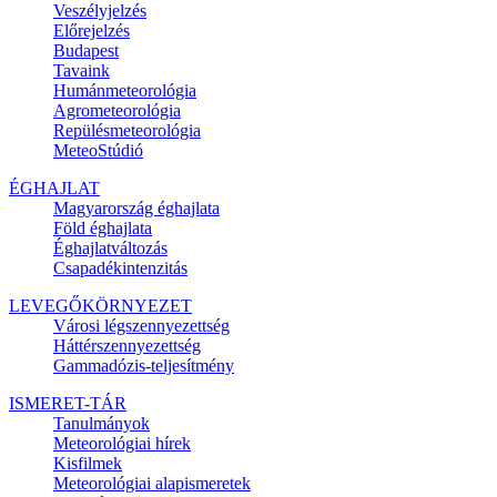
Veszélyjelzés
Előrejelzés
Budapest
Tavaink
Humánmeteorológia
Agrometeorológia
Repülésmeteorológia
MeteoStúdió
ÉGHAJLAT
Magyarország éghajlata
Föld éghajlata
Éghajlatváltozás
Csapadékintenzitás
LEVEGŐKÖRNYEZET
Városi légszennyezettség
Háttérszennyezettség
Gammadózis-teljesítmény
ISMERET-TÁR
Tanulmányok
Meteorológiai hírek
Kisfilmek
Meteorológiai alapismeretek