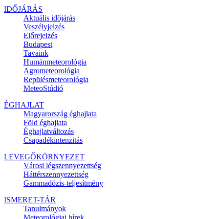
IDŐJÁRÁS
Aktuális
időjárás
Veszélyjelzés
Előrejelzés
Budapest
Tavaink
Humánmeteorológia
Agrometeorológia
Repülésmeteorológia
MeteoStúdió
ÉGHAJLAT
Magyarország éghajlata
Föld éghajlata
Éghajlatváltozás
Csapadékintenzitás
LEVEGŐKÖRNYEZET
Városi légszennyezettség
Háttérszennyezettség
Gammadózis-teljesítmény
ISMERET-TÁR
Tanulmányok
Meteorológiai hírek