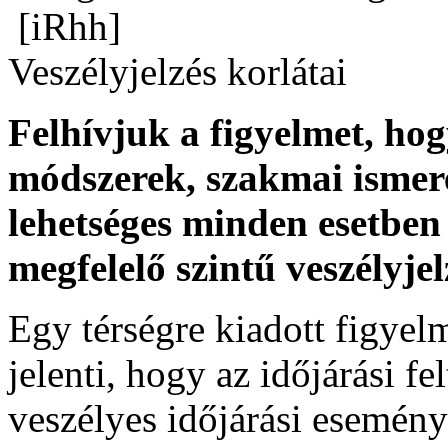
[iRhh]
Veszélyjelzés korlátai
Felhívjuk a figyelmet, ho
módszerek, szakmai ismer
lehetséges minden esetben 
megfelelő szintű veszélyje
Egy térségre kiadott figyelme
jelenti, hogy az időjárási f
veszélyes időjárási esemény