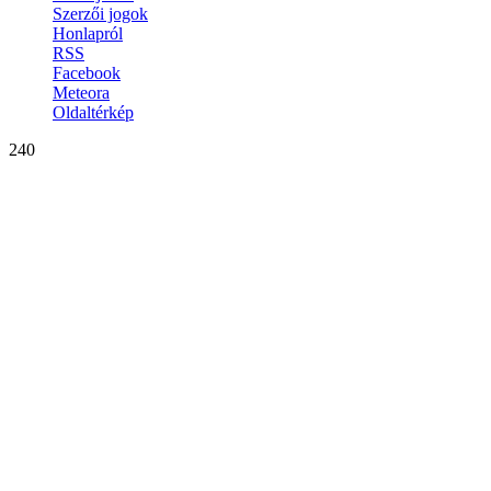
Szerzői jogok
Honlapról
RSS
Facebook
Meteora
Oldaltérkép
240