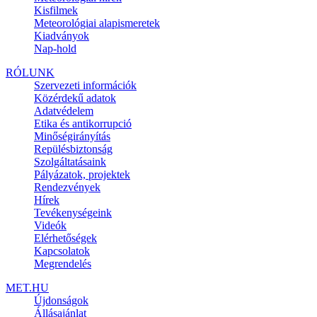
Kisfilmek
Meteorológiai alapismeretek
Kiadványok
Nap-hold
RÓLUNK
Szervezeti információk
Közérdekű adatok
Adatvédelem
Etika és antikorrupció
Minőségirányítás
Repülésbiztonság
Szolgáltatásaink
Pályázatok, projektek
Rendezvények
Hírek
Tevékenységeink
Videók
Elérhetőségek
Kapcsolatok
Megrendelés
MET.HU
Újdonságok
Állásajánlat