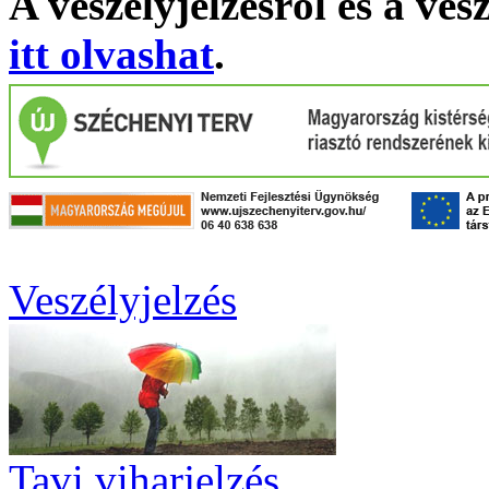
A veszélyjelzésről és a ves
itt olvashat
.
Veszélyjelzés
Tavi viharjelzés