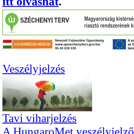
itt olvashat
.
Veszélyjelzés
Tavi viharjelzés
A HungaroMet veszélyjelző