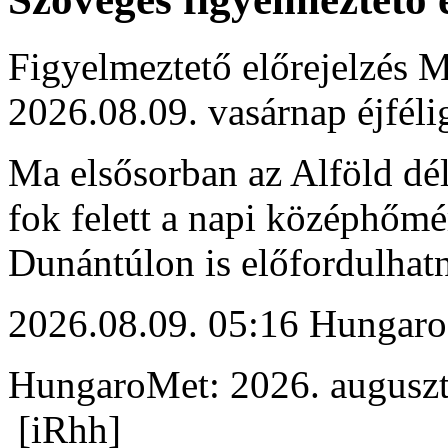
Figyelmeztető előrejelzés M
2026.08.09. vasárnap éjféli
Ma elsősorban az Alföld déli
fok felett a napi középhőmé
Dunántúlon is előfordulhat
2026.08.09. 05:16 Hungaro
HungaroMet: 2026. auguszt
[iRhh]