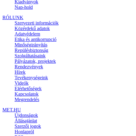
Kiadványok
Nap-hold
RÓLUNK
Szervezeti információk
Közérdekű adatok
Adatvédelem
Etika és antikorrupció
Minőségirányítás
Repülésbiztonság
Szolgáltatásaink
Pályázatok, projektek
Rendezvények
Hírek
Tevékenységeink
Videók
Elérhetőségek
Kapcsolatok
Megrendelés
MET.HU
Újdonságok
Állásajánlat
Szerzői jogok
Honlapról