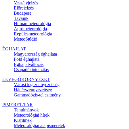
Veszélyjelzés
Előrejelzés
Budapest
Tavaink
Humánmeteorológia
Agrometeorológia
Repülésmeteorológia
MeteoStúdió
ÉGHAJLAT
Magyarország éghajlata
Föld éghajlata
Éghajlatváltozás
Csapadékintenzitás
LEVEGŐKÖRNYEZET
Városi légszennyezettség
Háttérszennyezettség
Gammadózis-teljesítmény
ISMERET-TÁR
Tanulmányok
Meteorológiai hírek
Kisfilmek
Meteorológiai alapismeretek