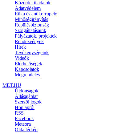
Közérdekű adatok
Adatvédelem
Etika és antikorrupció
Minőségirányítás
Repülésbiztonság
Szolgáltatásaink
Pályázatok, projektek
Rendezvények
Hírek
Tevékenységeink
Videók
Elérhetőségek
Kapcsolatok
Megrendelés
MET.HU
Újdonságok
Állásajánlat
Szerzői jogok
Honlapról
RSS
Facebook
Meteora
Oldaltérkép