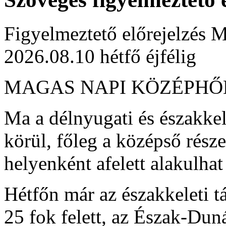
Figyelmeztető előrejelzés M
2026.08.10 hétfő éjfélig
MAGAS NAPI KÖZÉPH
Ma a délnyugati és északkel
körül, főleg a középső rész
helyenként afelett alakulha
Hétfőn már az északkeleti t
25 fok felett, az Észak-Dun