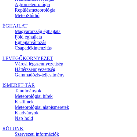
Agrometeorológia
Repülésmeteorológia
MeteoStúdió
ÉGHAJLAT
Magyarország éghajlata
Föld éghajlata
Éghajlatváltozás
Csapadékintenzitás
LEVEGŐKÖRNYEZET
Városi légszennyezettség
Háttérszennyezettség
Gammadózis-teljesítmény
ISMERET-TÁR
Tanulmányok
Meteorológiai hírek
Kisfilmek
Meteorológiai alapismeretek
Kiadványok
Nap-hold
RÓLUNK
Szervezeti információk