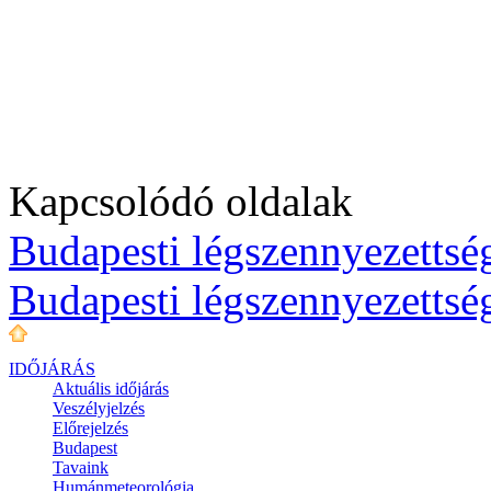
Kapcsolódó oldalak
Budapesti légszennyezettség
Budapesti légszennyezettsé
IDŐJÁRÁS
Aktuális
időjárás
Veszélyjelzés
Előrejelzés
Budapest
Tavaink
Humánmeteorológia