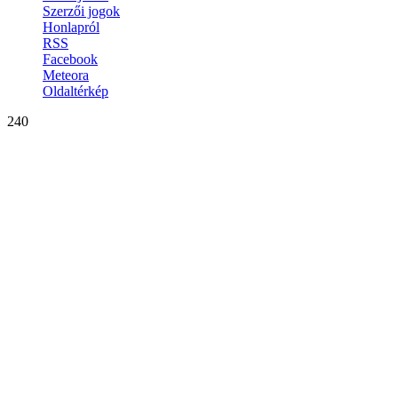
Szerzői jogok
Honlapról
RSS
Facebook
Meteora
Oldaltérkép
240