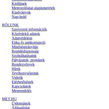
Kisfilmek
Meteorológiai alapismeretek
Kiadványok
Nap-hold
RÓLUNK
Szervezeti információk
Közérdekű adatok
Adatvédelem
Etika és antikorrupció
Minőségirányítás
Repülésbiztonság
Szolgáltatásaink
Pályázatok, projektek
Rendezvények
Hírek
Tevékenységeink
Videók
Elérhetőségek
Kapcsolatok
Megrendelés
MET.HU
Újdonságok
Állásajánlat