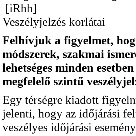
[iRhh]
Veszélyjelzés korlátai
Felhívjuk a figyelmet, ho
módszerek, szakmai ismer
lehetséges minden esetben 
megfelelő szintű veszélyje
Egy térségre kiadott figyelme
jelenti, hogy az időjárási f
veszélyes időjárási esemény