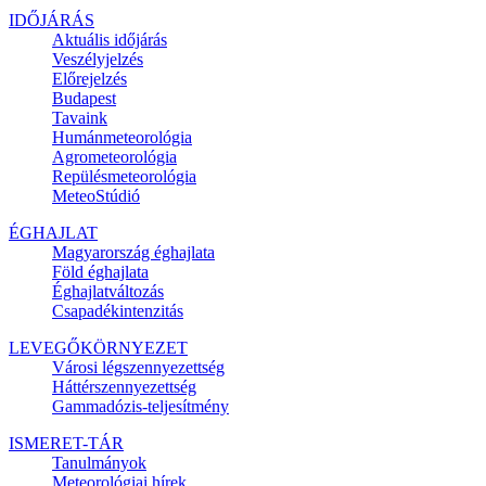
IDŐJÁRÁS
Aktuális
időjárás
Veszélyjelzés
Előrejelzés
Budapest
Tavaink
Humánmeteorológia
Agrometeorológia
Repülésmeteorológia
MeteoStúdió
ÉGHAJLAT
Magyarország éghajlata
Föld éghajlata
Éghajlatváltozás
Csapadékintenzitás
LEVEGŐKÖRNYEZET
Városi légszennyezettség
Háttérszennyezettség
Gammadózis-teljesítmény
ISMERET-TÁR
Tanulmányok
Meteorológiai hírek