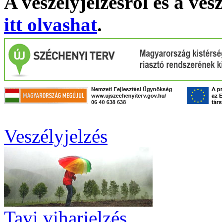
A veszélyjelzésről és a ves
itt olvashat
.
Veszélyjelzés
Tavi viharjelzés