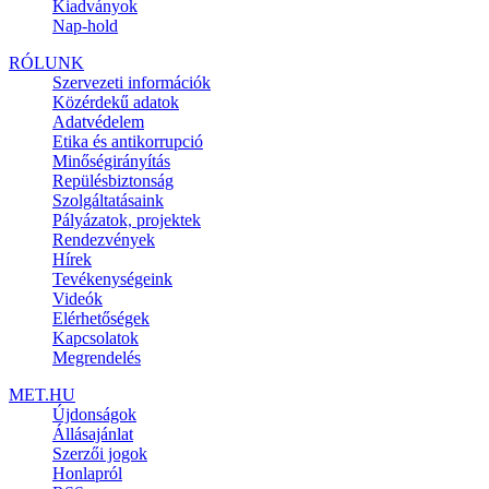
Kiadványok
Nap-hold
RÓLUNK
Szervezeti információk
Közérdekű adatok
Adatvédelem
Etika és antikorrupció
Minőségirányítás
Repülésbiztonság
Szolgáltatásaink
Pályázatok, projektek
Rendezvények
Hírek
Tevékenységeink
Videók
Elérhetőségek
Kapcsolatok
Megrendelés
MET.HU
Újdonságok
Állásajánlat
Szerzői jogok
Honlapról