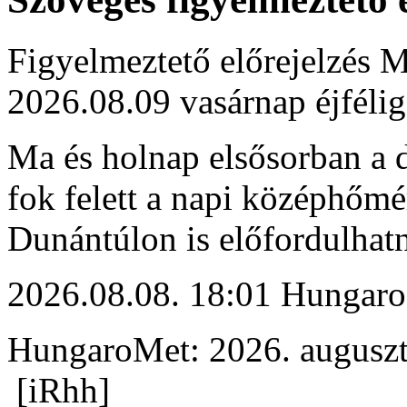
Figyelmeztető előrejelzés M
2026.08.09 vasárnap éjfélig
Ma és holnap elsősorban a d
fok felett a napi középhőmé
Dunántúlon is előfordulhat
2026.08.08. 18:01 Hungaro
HungaroMet: 2026. auguszt
[iRhh]