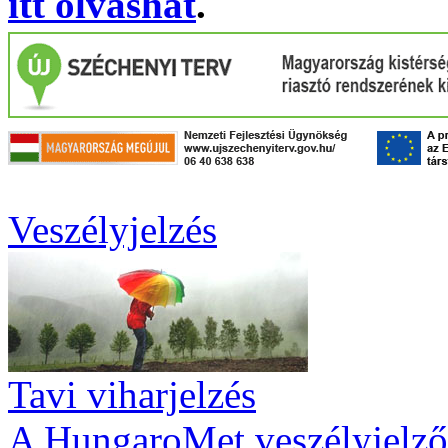
itt olvashat
.
Veszélyjelzés
Tavi viharjelzés
A HungaroMet veszélyjelző