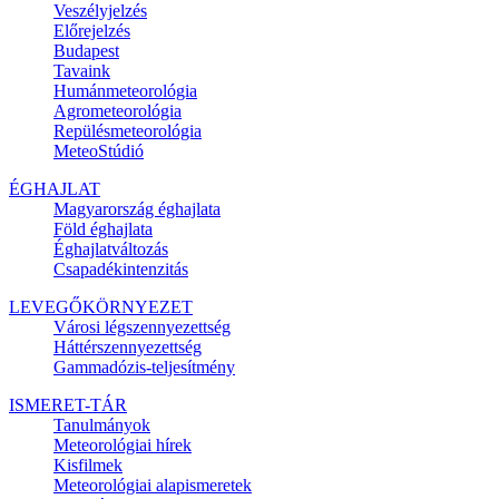
Veszélyjelzés
Előrejelzés
Budapest
Tavaink
Humánmeteorológia
Agrometeorológia
Repülésmeteorológia
MeteoStúdió
ÉGHAJLAT
Magyarország éghajlata
Föld éghajlata
Éghajlatváltozás
Csapadékintenzitás
LEVEGŐKÖRNYEZET
Városi légszennyezettség
Háttérszennyezettség
Gammadózis-teljesítmény
ISMERET-TÁR
Tanulmányok
Meteorológiai hírek
Kisfilmek
Meteorológiai alapismeretek