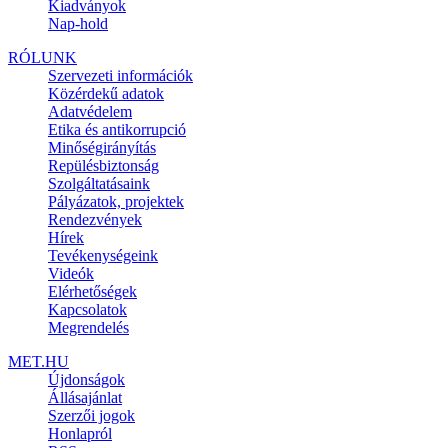
Kiadványok
Nap-hold
RÓLUNK
Szervezeti információk
Közérdekű adatok
Adatvédelem
Etika és antikorrupció
Minőségirányítás
Repülésbiztonság
Szolgáltatásaink
Pályázatok, projektek
Rendezvények
Hírek
Tevékenységeink
Videók
Elérhetőségek
Kapcsolatok
Megrendelés
MET.HU
Újdonságok
Állásajánlat
Szerzői jogok
Honlapról