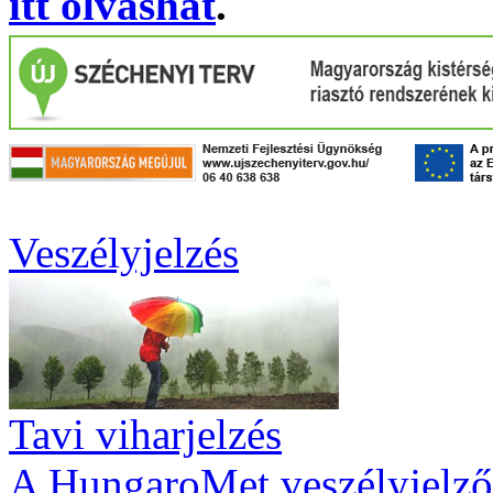
itt olvashat
.
Veszélyjelzés
Tavi viharjelzés
A HungaroMet veszélyjelző