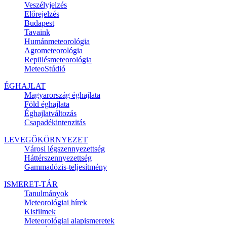
Veszélyjelzés
Előrejelzés
Budapest
Tavaink
Humánmeteorológia
Agrometeorológia
Repülésmeteorológia
MeteoStúdió
ÉGHAJLAT
Magyarország éghajlata
Föld éghajlata
Éghajlatváltozás
Csapadékintenzitás
LEVEGŐKÖRNYEZET
Városi légszennyezettség
Háttérszennyezettség
Gammadózis-teljesítmény
ISMERET-TÁR
Tanulmányok
Meteorológiai hírek
Kisfilmek
Meteorológiai alapismeretek