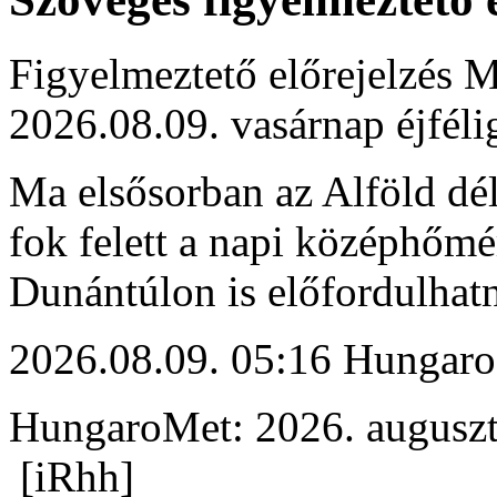
Figyelmeztető előrejelzés M
2026.08.09. vasárnap éjféli
Ma elsősorban az Alföld déli
fok felett a napi középhőmé
Dunántúlon is előfordulhat
2026.08.09. 05:16 Hungaro
HungaroMet: 2026. auguszt
[iRhh]