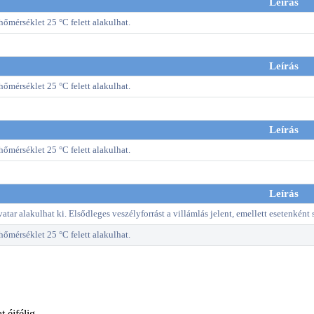
Leírás
őmérséklet 25 °C felett alakulhat.
Leírás
őmérséklet 25 °C felett alakulhat.
Leírás
őmérséklet 25 °C felett alakulhat.
Leírás
atar alakulhat ki. Elsődleges veszélyforrást a villámlás jelent, emellett esetenként 
őmérséklet 25 °C felett alakulhat.
 éjfélig