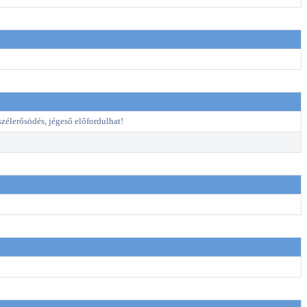
szélerősödés, jégeső előfordulhat!