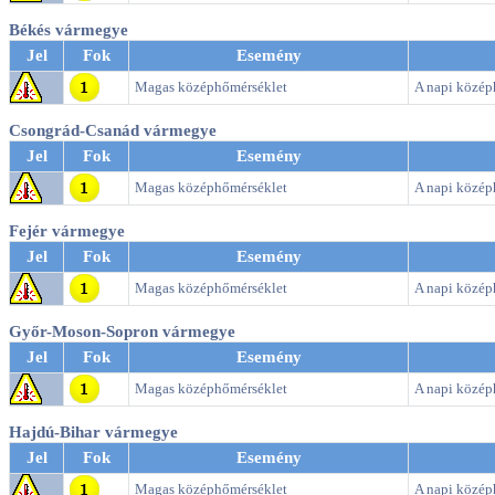
Békés vármegye
Jel
Fok
Esemény
Magas középhőmérséklet
A napi középh
Csongrád-Csanád vármegye
Jel
Fok
Esemény
Magas középhőmérséklet
A napi középh
Fejér vármegye
Jel
Fok
Esemény
Magas középhőmérséklet
A napi középh
Győr-Moson-Sopron vármegye
Jel
Fok
Esemény
Magas középhőmérséklet
A napi középh
Hajdú-Bihar vármegye
Jel
Fok
Esemény
Magas középhőmérséklet
A napi középh