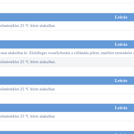
Leírás
őmérséklet 25 °C felett alakulhat.
Leírás
atar alakulhat ki. Elsődleges veszélyforrást a villámlás jelent, emellett esetenként 
őmérséklet 25 °C felett alakulhat.
Leírás
őmérséklet 25 °C felett alakulhat.
Leírás
őmérséklet 25 °C felett alakulhat.