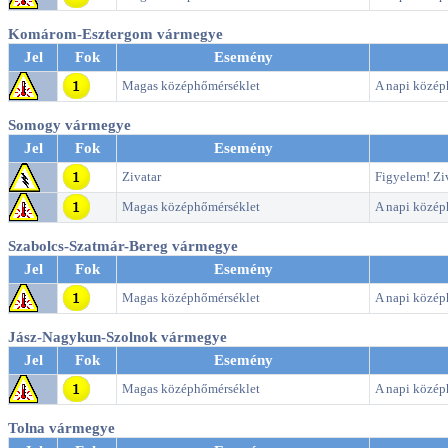
Komárom-Esztergom vármegye
Jel
Fok
Esemény
Magas középhőmérséklet
A napi középh
Somogy vármegye
Jel
Fok
Esemény
Zivatar
Figyelem! Ziv
Magas középhőmérséklet
A napi középh
Szabolcs-Szatmár-Bereg vármegye
Jel
Fok
Esemény
Magas középhőmérséklet
A napi középh
Jász-Nagykun-Szolnok vármegye
Jel
Fok
Esemény
Magas középhőmérséklet
A napi középh
Tolna vármegye