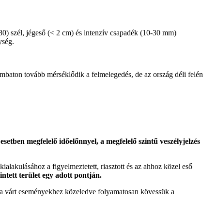
80) szél, jégeső (< 2 cm) és intenzív csapadék (10-30 mm)
ység.
zombaton tovább mérséklődik a felmelegedés, de az ország déli felén
etben megfelelő időelőnnyel, a megfelelő szintű veszélyjelzés
 kialakulásához a figyelmeztetett, riasztott és az ahhoz közel eső
intett terület egy adott pontján.
tt a várt eseményekhez közeledve folyamatosan kövessük a