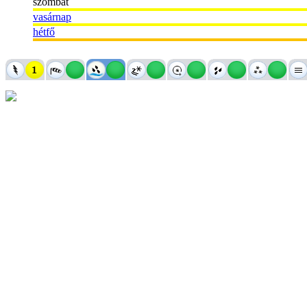
szombat
vasárnap
hétfő