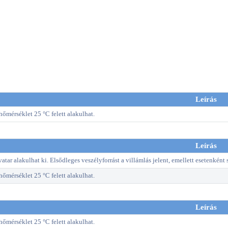
Leírás
őmérséklet 25 °C felett alakulhat.
Leírás
atar alakulhat ki. Elsődleges veszélyforrást a villámlás jelent, emellett esetenként 
őmérséklet 25 °C felett alakulhat.
Leírás
őmérséklet 25 °C felett alakulhat.