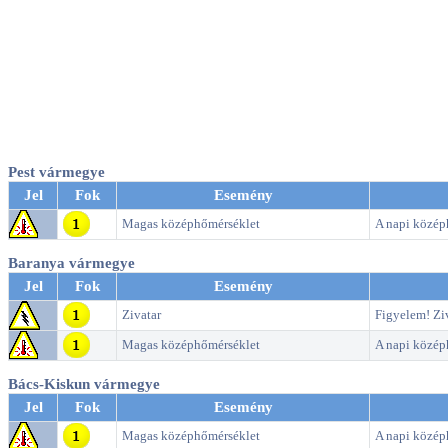
Pest vármegye
Jel
Fok
Esemény
Magas középhőmérséklet
A napi középh
Baranya vármegye
Jel
Fok
Esemény
Zivatar
Figyelem! Ziv
Magas középhőmérséklet
A napi középh
Bács-Kiskun vármegye
Jel
Fok
Esemény
Magas középhőmérséklet
A napi középh