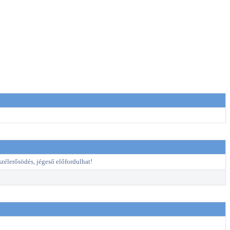
szélerősödés, jégeső előfordulhat!