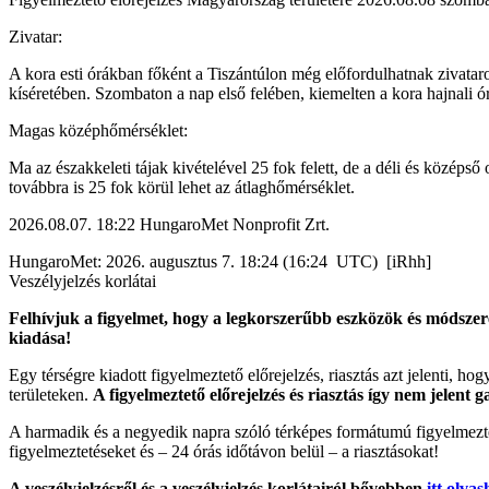
Zivatar:
A kora esti órákban főként a Tiszántúlon még előfordulhatnak zivatar
kíséretében. Szombaton a nap első felében, kiemelten a kora hajnali ó
Magas középhőmérséklet:
Ma az északkeleti tájak kivételével 25 fok felett, de a déli és közép
továbbra is 25 fok körül lehet az átlaghőmérséklet.
2026.08.07. 18:22 HungaroMet Nonprofit Zrt.
HungaroMet: 2026. augusztus 7. 18:24 (16:24 UTC) [iRhh]
Veszélyjelzés korlátai
Felhívjuk a figyelmet, hogy a legkorszerűbb eszközök és módszere
kiadása!
Egy térségre kiadott figyelmeztető előrejelzés, riasztás azt jelenti, ho
területeken.
A figyelmeztető előrejelzés és riasztás így nem jelent 
A harmadik és a negyedik napra szóló térképes formátumú figyelmezte
figyelmeztetéseket és – 24 órás időtávon belül – a riasztásokat!
A veszélyjelzésről és a veszélyjelzés korlátairól bővebben
itt olvas