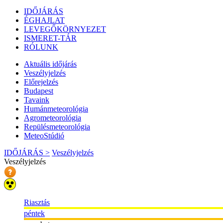
IDŐJÁRÁS
ÉGHAJLAT
LEVEGŐKÖRNYEZET
ISMERET-TÁR
RÓLUNK
Aktuális
időjárás
Veszélyjelzés
Előrejelzés
Budapest
Tavaink
Humánmeteorológia
Agrometeorológia
Repülésmeteorológia
MeteoStúdió
IDŐJÁRÁS >
Veszélyjelzés
Veszélyjelzés
Riasztás
péntek