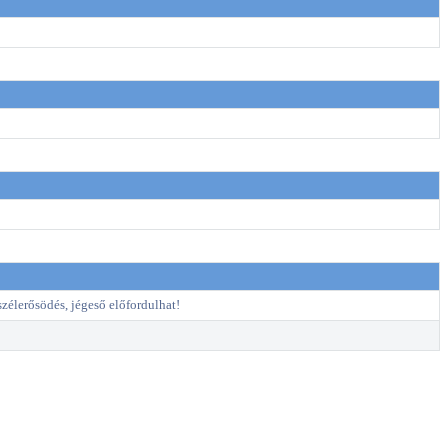
szélerősödés, jégeső előfordulhat!