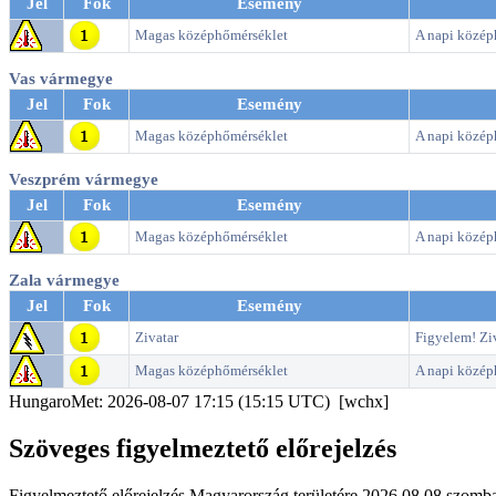
Jel
Fok
Esemény
Magas középhőmérséklet
A napi középh
Vas vármegye
Jel
Fok
Esemény
Magas középhőmérséklet
A napi középh
Veszprém vármegye
Jel
Fok
Esemény
Magas középhőmérséklet
A napi középh
Zala vármegye
Jel
Fok
Esemény
Zivatar
Figyelem! Ziv
Magas középhőmérséklet
A napi középh
HungaroMet: 2026-08-07 17:15 (15:15 UTC) [wchx]
Szöveges figyelmeztető előrejelzés
Figyelmeztető előrejelzés Magyarország területére 2026.08.08 szombat