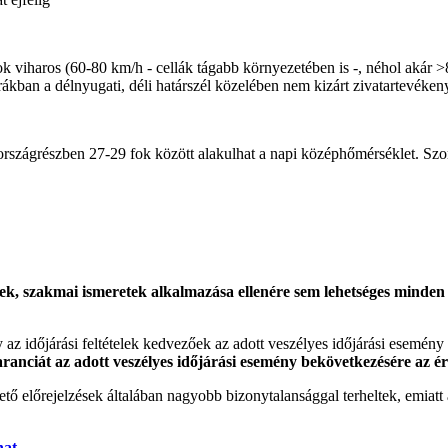
ok viharos (60-80 km/h - cellák tágabb környezetében is -, néhol akár >
rákban a délnyugati, déli határszél közelében nem kizárt zivatartevéken
ső országrészben 27-29 fok között alakulhat a napi középhőmérséklet. S
k, szakmai ismeretek alkalmazása ellenére sem lehetséges minden es
gy az időjárási feltételek kedvezőek az adott veszélyes időjárási esemény
garanciát az adott veszélyes időjárási esemény bekövetkezésére az ér
tő előrejelzések általában nagyobb bizonytalansággal terheltek, emia
hat
.