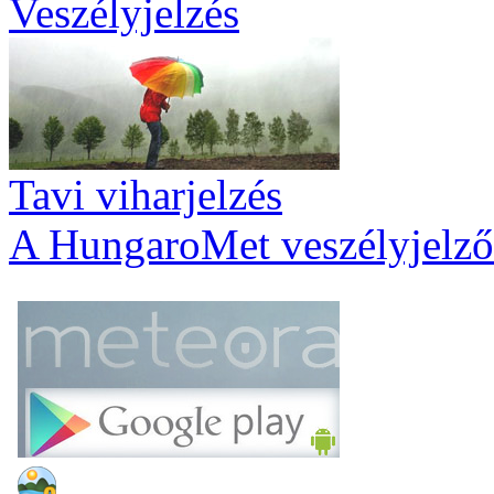
Veszélyjelzés
Tavi viharjelzés
A HungaroMet veszélyjelző