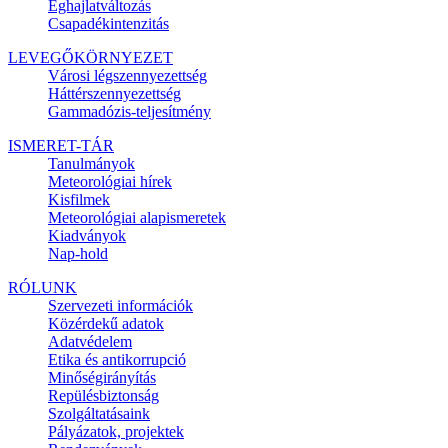
Éghajlatváltozás
Csapadékintenzitás
LEVEGŐKÖRNYEZET
Városi légszennyezettség
Háttérszennyezettség
Gammadózis-teljesítmény
ISMERET-TÁR
Tanulmányok
Meteorológiai hírek
Kisfilmek
Meteorológiai alapismeretek
Kiadványok
Nap-hold
RÓLUNK
Szervezeti információk
Közérdekű adatok
Adatvédelem
Etika és antikorrupció
Minőségirányítás
Repülésbiztonság
Szolgáltatásaink
Pályázatok, projektek