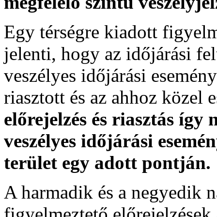
megfelelő szintű veszélyje
Egy térségre kiadott figyelme
jelenti, hogy az időjárási f
veszélyes időjárási esemény
riasztott és az ahhoz közel 
előrejelzés és riasztás így
veszélyes időjárási esemén
terület egy adott pontján.
A harmadik és a negyedik n
figyelmeztető előrejelzések