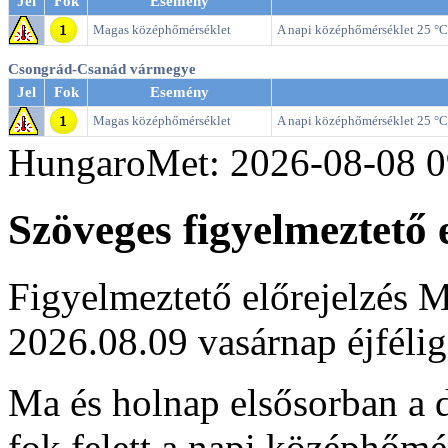
Jel
Fok
Esemény
Magas középhőmérséklet
A napi középhőmérséklet 25 °C f
Csongrád-Csanád vármegye
Jel
Fok
Esemény
Magas középhőmérséklet
A napi középhőmérséklet 25 °C f
HungaroMet: 2026-08-08 0
Szöveges figyelmeztető e
Figyelmeztető előrejelzés M
2026.08.09 vasárnap éjfélig
Ma és holnap elsősorban a d
fok felett a napi középhőmé