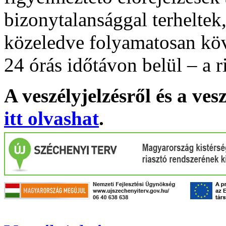
bizonytalansággal terheltek
közeledve folyamatosan köv
24 órás időtávon belül – a r
A veszélyjelzésről és a ves
itt olvashat
.