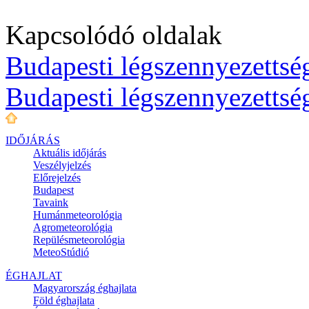
Kapcsolódó oldalak
Budapesti légszennyezettség
Budapesti légszennyezettsé
IDŐJÁRÁS
Aktuális
időjárás
Veszélyjelzés
Előrejelzés
Budapest
Tavaink
Humánmeteorológia
Agrometeorológia
Repülésmeteorológia
MeteoStúdió
ÉGHAJLAT
Magyarország éghajlata
Föld éghajlata