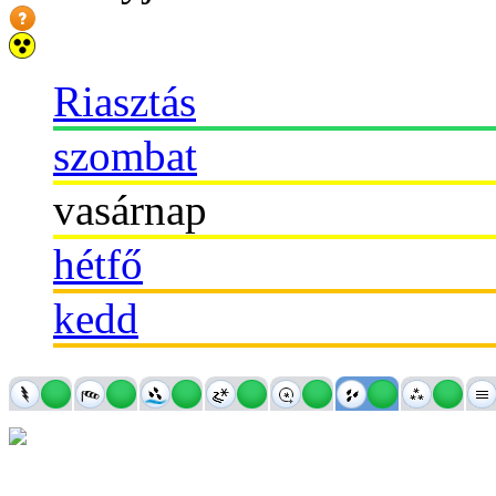
Riasztás
szombat
vasárnap
hétfő
kedd