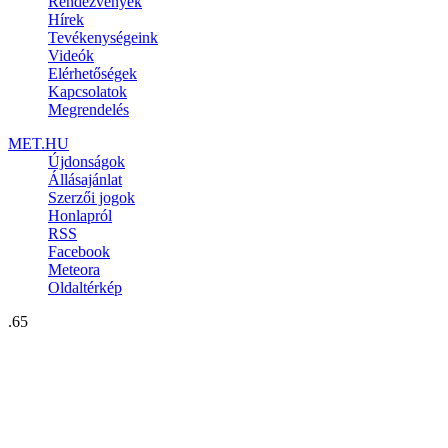
Rendezvények
Hírek
Tevékenységeink
Videók
Elérhetőségek
Kapcsolatok
Megrendelés
MET.HU
Újdonságok
Állásajánlat
Szerzői jogok
Honlapról
RSS
Facebook
Meteora
Oldaltérkép
.65