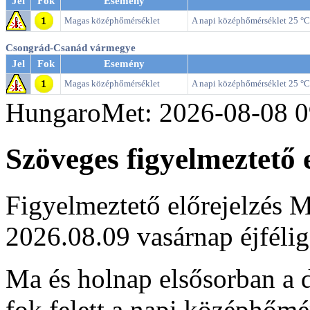
Jel
Fok
Esemény
Magas középhőmérséklet
A napi középhőmérséklet 25 °C f
Csongrád-Csanád vármegye
Jel
Fok
Esemény
Magas középhőmérséklet
A napi középhőmérséklet 25 °C f
HungaroMet: 2026-08-08 0
Szöveges figyelmeztető e
Figyelmeztető előrejelzés M
2026.08.09 vasárnap éjfélig
Ma és holnap elsősorban a d
fok felett a napi középhőmé