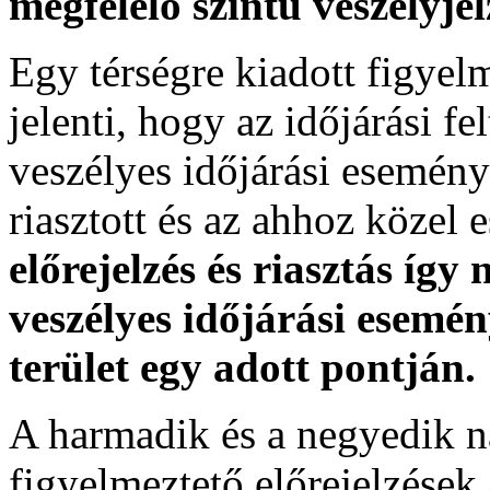
megfelelő szintű veszélyje
Egy térségre kiadott figyelme
jelenti, hogy az időjárási f
veszélyes időjárási esemény
riasztott és az ahhoz közel 
előrejelzés és riasztás így
veszélyes időjárási esemén
terület egy adott pontján.
A harmadik és a negyedik n
figyelmeztető előrejelzések