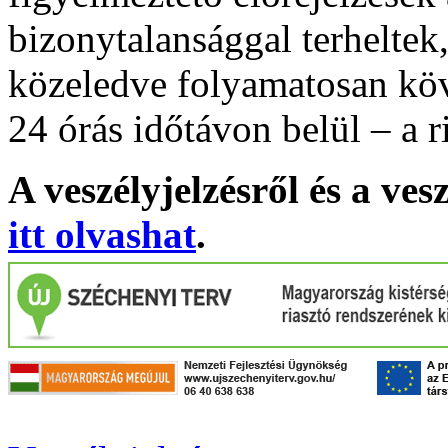
bizonytalansággal terheltek
közeledve folyamatosan köv
24 órás időtávon belül – a r
A veszélyjelzésről és a ves
itt olvashat
.