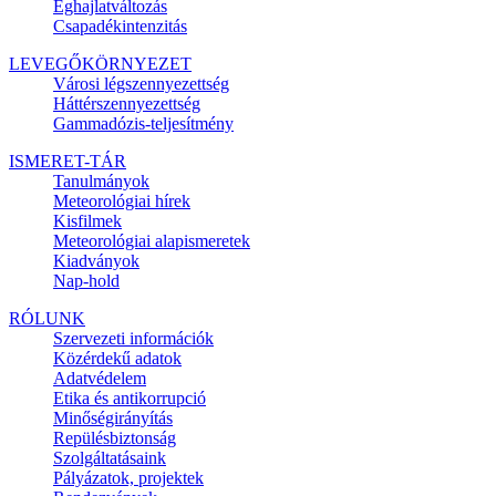
Éghajlatváltozás
Csapadékintenzitás
LEVEGŐKÖRNYEZET
Városi légszennyezettség
Háttérszennyezettség
Gammadózis-teljesítmény
ISMERET-TÁR
Tanulmányok
Meteorológiai hírek
Kisfilmek
Meteorológiai alapismeretek
Kiadványok
Nap-hold
RÓLUNK
Szervezeti információk
Közérdekű adatok
Adatvédelem
Etika és antikorrupció
Minőségirányítás
Repülésbiztonság
Szolgáltatásaink
Pályázatok, projektek