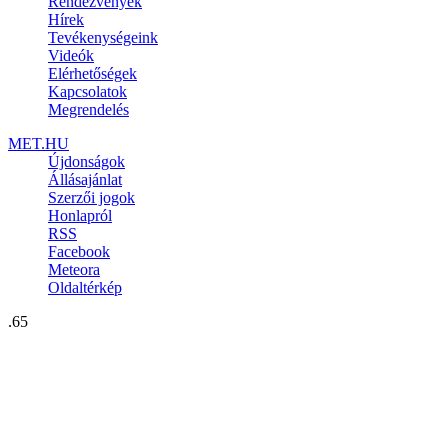
Rendezvények
Hírek
Tevékenységeink
Videók
Elérhetőségek
Kapcsolatok
Megrendelés
MET.HU
Újdonságok
Állásajánlat
Szerzői jogok
Honlapról
RSS
Facebook
Meteora
Oldaltérkép
.65