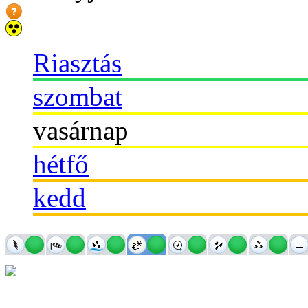
Riasztás
szombat
vasárnap
hétfő
kedd