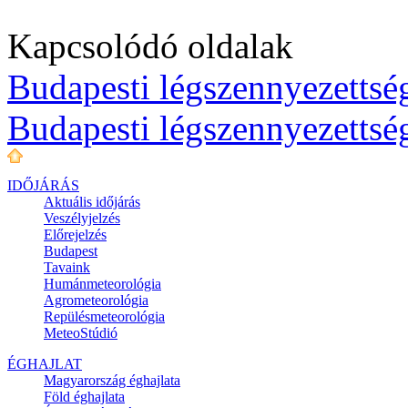
Kapcsolódó oldalak
Budapesti légszennyezettség
Budapesti légszennyezettsé
IDŐJÁRÁS
Aktuális
időjárás
Veszélyjelzés
Előrejelzés
Budapest
Tavaink
Humánmeteorológia
Agrometeorológia
Repülésmeteorológia
MeteoStúdió
ÉGHAJLAT
Magyarország éghajlata
Föld éghajlata