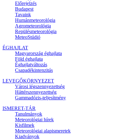
Előrejelzés
Budapest
Tavaink
Humánmeteorológia
Agrometeorológia
Repülésmeteorológia
MeteoStúdió
ÉGHAJLAT
Magyarország éghajlata
Föld éghajlata
Éghajlatváltozás
Csapadékintenzitás
LEVEGŐKÖRNYEZET
Városi légszennyezettség
Háttérszennyezettség
Gammadózis-teljesítmény
ISMERET-TÁR
Tanulmányok
Meteorológiai hírek
Kisfilmek
Meteorológiai alapismeretek
Kiadványok