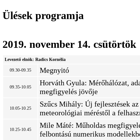
Ülések programja
2019. november 14. csütörtök
Levezető elnök: Radics Kornélia
Megnyitó
09.30-09.35
Horváth Gyula: Mérőhálózat, adat
09.35-10.05
megfigyelés jövője
Szűcs Mihály: Új fejlesztések a
10.05-10.25
meteorológiai méréstől a felhas
Mile Máté: Műholdas megfigyelé
10.25-10.45
felbontású numerikus modellekb