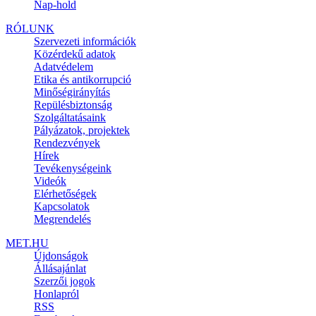
Nap-hold
RÓLUNK
Szervezeti információk
Közérdekű adatok
Adatvédelem
Etika és antikorrupció
Minőségirányítás
Repülésbiztonság
Szolgáltatásaink
Pályázatok, projektek
Rendezvények
Hírek
Tevékenységeink
Videók
Elérhetőségek
Kapcsolatok
Megrendelés
MET.HU
Újdonságok
Állásajánlat
Szerzői jogok
Honlapról
RSS