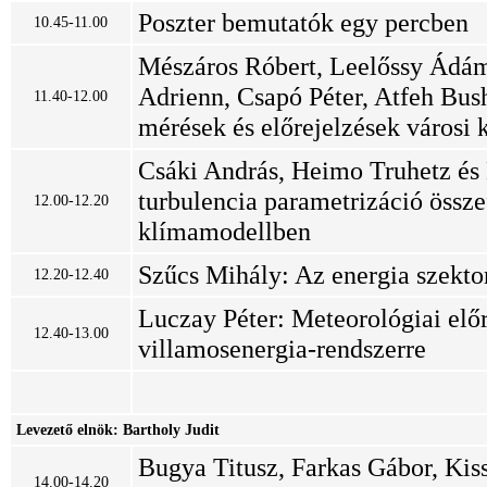
Poszter bemutatók egy percben
10.45-11.00
Mészáros Róbert, Leelőssy Ádám
Adrienn, Csapó Péter, Atfeh
Bush
11.40-12.00
mérések és előrejelzések városi
Csáki András, Heimo Truhetz és 
turbulencia parametrizáció öss
12.00-12.20
klímamodellben
Szűcs Mihály: Az energia szekto
12.20-12.40
Luczay Péter: Meteorológiai elő
12.40-13.00
villamosenergia-rendszerre
Levezető elnök: Bartholy Judit
Bugya Titusz, Farkas Gábor, Kis
14.00-14.20