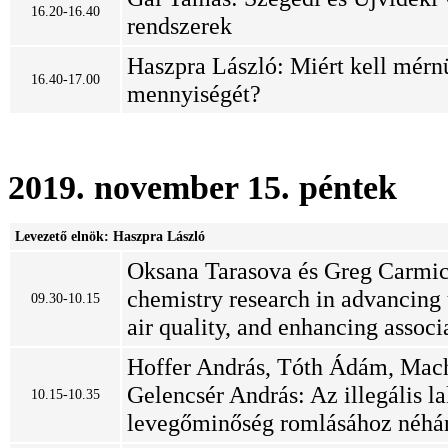
16.20-16.40
rendszerek
Haszpra László: Miért kell mér
16.40-17.00
mennyiségét?
2019. november 15. péntek
Levezető elnök: Haszpra László
Oksana Tarasova és Greg Carmic
chemistry research in advancing 
09.30-10.15
air quality, and enhancing associ
Hoffer András, Tóth Ádám, Macho
Gelencsér András: Az illegális l
10.15-10.35
levegőminőség romlásához néhán