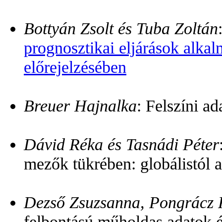
Bottyán Zsolt és Tuba Zoltán
prognosztikai eljárások alkal
előrejelzésében
Breuer Hajnalka
: Felszíni a
Dávid Réka és Tasnádi Péter
mezők tükrében: globálistól a
Dezső Zsuzsanna, Pongrácz R
felbontású műholdas adatok é