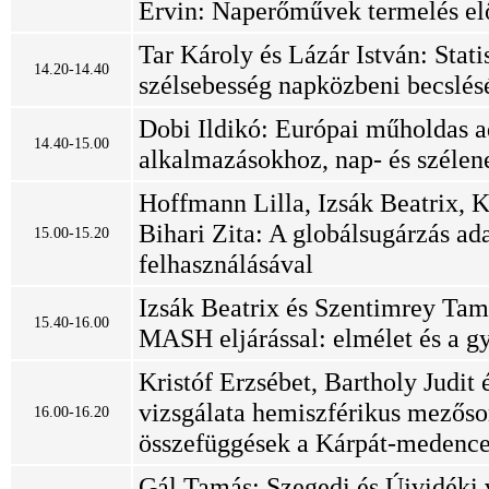
Ervin: Naperőművek termelés el
Tar Károly és Lázár István: Stati
14.20-14.40
szélsebesség napközbeni becslés
Dobi Ildikó: Európai műholdas a
14.40-15.00
alkalmazásokhoz, nap- és szélen
Hoffmann Lilla, Izsák Beatrix, 
Bihari Zita: A globálsugárzás ad
15.00-15.20
felhasználásával
Izsák Beatrix és Szentimrey Tam
15.40-16.00
MASH eljárással: elmélet és a gy
Kristóf Erzsébet, Bartholy Judit
vizsgálata hemiszférikus mezősor
16.00-16.20
összefüggések a Kárpát-medence
Gál Tamás: Szegedi és Újvidéki 