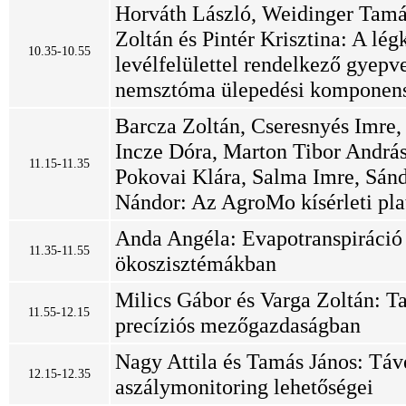
Horváth László, Weidinger Tamá
Zoltán és Pintér Krisztina: A lé
10.35-10.55
levélfelülettel rendelkező gyepv
nemsztóma ülepedési komponense
Barcza Zoltán, Cseresnyés Imre,
Incze Dóra, Marton Tibor András,
11.15-11.35
Pokovai Klára, Salma Imre, Sán
Nándor: Az AgroMo kísérleti pl
Anda Angéla: Evapotranspiráció 
11.35-11.55
ökoszisztémákban
Milics Gábor és Varga Zoltán: Ta
11.55-12.15
precíziós mezőgazdaságban
Nagy Attila és Tamás János: Táv
12.15-12.35
aszálymonitoring lehetőségei